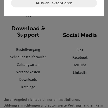
Datenschutz
Auswahl akzeptieren
Impressum
AGB
Download &
Support
Social Media
Bestellvorgang
Blog
Schnellbestellformular
Facebook
Zahlungsarten
YouTube
Versandkosten
LinkedIn
Downloads
Kataloge
Unser Angebot richtet sich nur an Institutionen,
Bildungseinrichtungen und autorisierte Vertragshändler. Kein