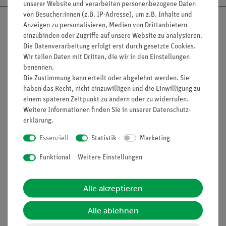
unserer Website und verarbeiten personenbezogene Daten
von Besucher:innen (z.B. IP-Adresse), um z.B. Inhalte und
Anzeigen zu personalisieren, Medien von Drittanbietern
einzubinden oder Zugriffe auf unsere Website zu analysieren.
Die Datenverarbeitung erfolgt erst durch gesetzte Cookies.
Nach oben
Wir teilen Daten mit Dritten, die wir in den Einstellungen
benennen.
Die Zustimmung kann erteilt oder abgelehnt werden. Sie
haben das Recht, nicht einzuwilligen und die Einwilligung zu
Informationen
Service
einem späteren Zeitpunkt zu ändern oder zu widerrufen.
Weitere Informationen finden Sie in unserer
Daten­schutz­
erklärung
.
Unternehmen
Übersicht Service
Essenziell
Statistik
Marketing
Projekte und Lösungen
Beratung & Showroom
Funktional
Weitere Einstellungen
Presse
Inventarisierungs- &
Einräumservice
Stellenangebote
Alle akzeptieren
Inbetriebnahme & Schulungen
Kontakt
Kundendienst
Alle ablehnen
Hinweisgeberschutz