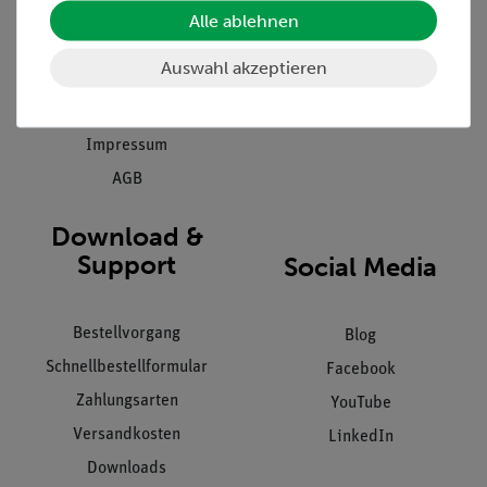
Einräumservice
Stellenangebote
Alle ablehnen
Inbetriebnahme & Schulungen
Kontakt
Auswahl akzeptieren
Kundendienst
Hinweisgeberschutz
Datenschutz
Impressum
AGB
Download &
Support
Social Media
Bestellvorgang
Blog
Schnellbestellformular
Facebook
Zahlungsarten
YouTube
Versandkosten
LinkedIn
Downloads