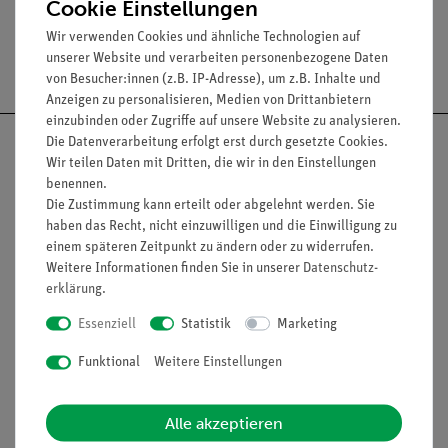
Cookie Einstellungen
Wir verwenden Cookies und ähnliche Technologien auf
unserer Website und verarbeiten personenbezogene Daten
Versandkostenfrei ab 300,- €
von Besucher:innen (z.B. IP-Adresse), um z.B. Inhalte und
Anzeigen zu personalisieren, Medien von Drittanbietern
einzubinden oder Zugriffe auf unsere Website zu analysieren.
Die Datenverarbeitung erfolgt erst durch gesetzte Cookies.
Wir teilen Daten mit Dritten, die wir in den Einstellungen
benennen.
Die Zustimmung kann erteilt oder abgelehnt werden. Sie
Nach oben
haben das Recht, nicht einzuwilligen und die Einwilligung zu
einem späteren Zeitpunkt zu ändern oder zu widerrufen.
Weitere Informationen finden Sie in unserer
Daten­schutz­
erklärung
.
Informationen
Service
Essenziell
Statistik
Marketing
Funktional
Weitere Einstellungen
Unternehmen
Übersicht Service
Projekte und Lösungen
Beratung & Showroom
Alle akzeptieren
Presse
Inventarisierungs- &