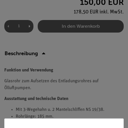
150,00 EUR
178,50 EUR inkl. MwSt.
In den Warenkorb
Beschreibung
Funktion und Verwendung
Glasrohr zum Aufsetzen des Entladungsrohres auf
Ölluftpumpen.
Ausstattung und technische Daten
Mit 3-Wegehahn u. 2 Mantelschliffen NS 19/38.
Rohrlänge: 185 mm.