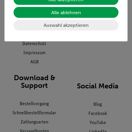
Presse
Inventarisierungs- &
Alle ablehnen
Einräumservice
Stellenangebote
Inbetriebnahme & Schulungen
Auswahl akzeptieren
Kontakt
Kundendienst
Hinweisgeberschutz
Datenschutz
Impressum
AGB
Download &
Support
Social Media
Bestellvorgang
Blog
Schnellbestellformular
Facebook
Zahlungsarten
YouTube
Versandkosten
LinkedIn