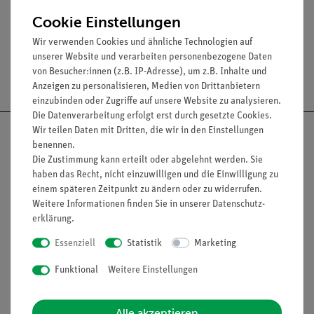
Hülsenlänge: 100 mm.
Cookie Einstellungen
Wir verwenden Cookies und ähnliche Technologien auf
unserer Website und verarbeiten personenbezogene Daten
von Besucher:innen (z.B. IP-Adresse), um z.B. Inhalte und
Versandkostenfrei ab 300,- €
Anzeigen zu personalisieren, Medien von Drittanbietern
einzubinden oder Zugriffe auf unsere Website zu analysieren.
Die Datenverarbeitung erfolgt erst durch gesetzte Cookies.
Wir teilen Daten mit Dritten, die wir in den Einstellungen
benennen.
Die Zustimmung kann erteilt oder abgelehnt werden. Sie
haben das Recht, nicht einzuwilligen und die Einwilligung zu
Nach oben
einem späteren Zeitpunkt zu ändern oder zu widerrufen.
Weitere Informationen finden Sie in unserer
Daten­schutz­
erklärung
.
Informationen
Service
Essenziell
Statistik
Marketing
Funktional
Weitere Einstellungen
Unternehmen
Übersicht Service
Projekte und Lösungen
Beratung & Showroom
Alle akzeptieren