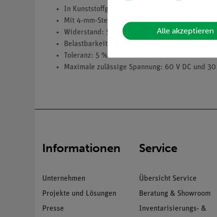
In Kunststoffgehäuse (mm) 37 x 18 x 22.
Mit 4-mm-Steckern in 19 mm Abstand.
Alle akzeptieren
Widerstand: 5 Ohm.
Belastbarkeit: 2 W.
Toleranz: 5 %.
Maximale zulässige Spannung: 60 V DC und 30
Informationen
Service
Unternehmen
Übersicht Service
Projekte und Lösungen
Beratung & Showroom
Presse
Inventarisierungs- &