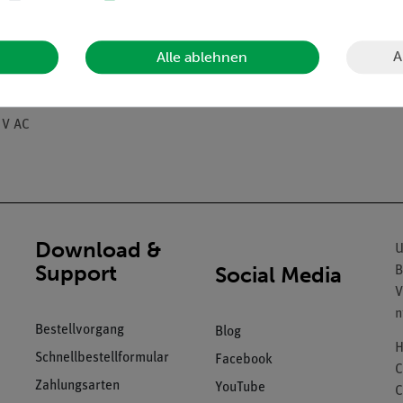
A
Alle ablehnen
 V AC
Download &
U
Support
Social Media
B
V
n
Bestellvorgang
Blog
H
Schnellbestellformular
Facebook
C
Zahlungsarten
YouTube
C