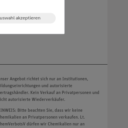
uswahl akzeptieren
nser Angebot richtet sich nur an Institutionen,
ildungseinrichtungen und autorisierte
ertragshändler. Kein Verkauf an Privatpersonen und
icht autorisierte Wiederverkäufer.
INWEIS: Bitte beachten Sie, dass wir keine
hemikalien an Privatpersonen verkaufen. Lt.
hemVerbotsV dürfen wir Chemikalien nur an