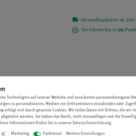
Versandkostenfrei ab 300,
Sie können bis zu
24
Punkt
en
che Technologien auf unserer Website und verarbeiten personenbezogene Date
zeigen zu personalisieren, Medien von Drittanbietern einzubinden oder Zugrif
g erfolgt erst durch gesetzte Cookies. Wir teilen Daten mit Dritten, die wir 
 abgelehnt werden. Sie haben das Recht, nicht einzuwilligen und die Einwill
itere Informationen finden Sie in unserer
Daten­schutz­erklärung
.
Marketing
Funktional
Weitere Einstellungen