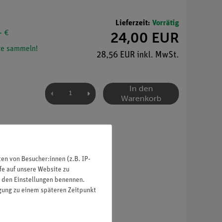
Lieferzeit:
Vorrätig
- €
24,00 EUR
e sammeln!
28,56 EUR inkl. MwSt.
In den
Warenkorb
n von Besucher:innen (z.B. IP-
fe auf unsere Website zu
in den Einstellungen benennen.
igung zu einem späteren Zeitpunkt