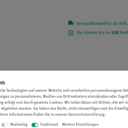
Versandkostenfrei ab 300,
Sie können bis zu
158
Punk
en
che Technologien auf unserer Website und verarbeiten personenbezogene Date
zeigen zu personalisieren, Medien von Drittanbietern einzubinden oder Zugrif
g erfolgt erst durch gesetzte Cookies. Wir teilen Daten mit Dritten, die wir 
 abgelehnt werden. Sie haben das Recht, nicht einzuwilligen und die Einwill
itere Informationen finden Sie in unserer
Daten­schutz­erklärung
.
Marketing
Funktional
Weitere Einstellungen