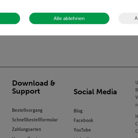
e mit 4-mm-Anschlussbuchsen.
A
Alle ablehnen
Download &
U
Support
Social Media
B
V
n
Bestellvorgang
Blog
H
Schnellbestellformular
Facebook
C
Zahlungsarten
YouTube
C