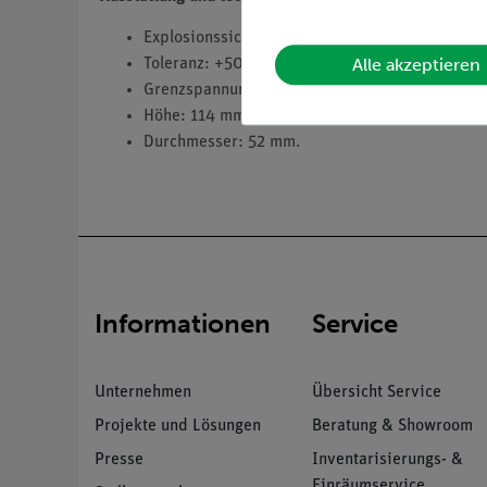
Explosionssichere Ausführung in Metallgehäus
Alle akzeptieren
Toleranz: +50% / -10%.
Grenzspannung: 40 V DC.
Höhe: 114 mm.
Durchmesser: 52 mm.
Informationen
Service
Unternehmen
Übersicht Service
Projekte und Lösungen
Beratung & Showroom
Presse
Inventarisierungs- &
Einräumservice