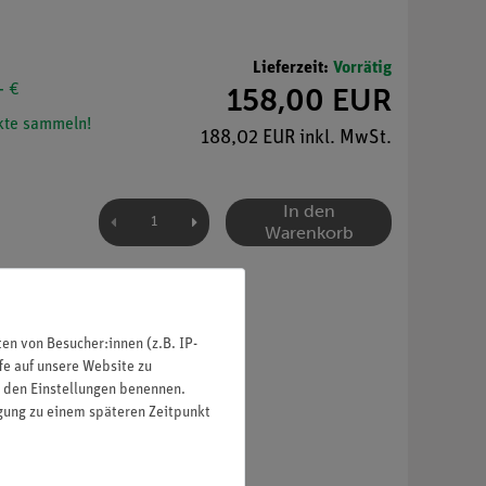
Lieferzeit:
Vorrätig
- €
158,00 EUR
te sammeln!
188,02 EUR inkl. MwSt.
In den
Warenkorb
n von Besucher:innen (z.B. IP-
fe auf unsere Website zu
in den Einstellungen benennen.
igung zu einem späteren Zeitpunkt