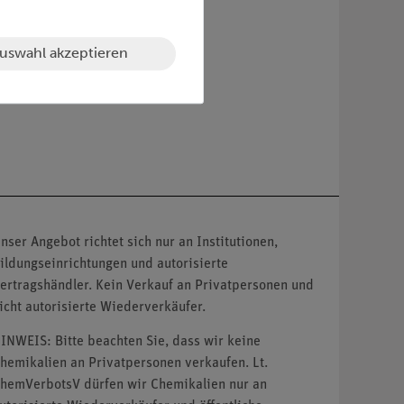
uswahl akzeptieren
nser Angebot richtet sich nur an Institutionen,
ildungseinrichtungen und autorisierte
ertragshändler. Kein Verkauf an Privatpersonen und
icht autorisierte Wiederverkäufer.
INWEIS: Bitte beachten Sie, dass wir keine
hemikalien an Privatpersonen verkaufen. Lt.
hemVerbotsV dürfen wir Chemikalien nur an