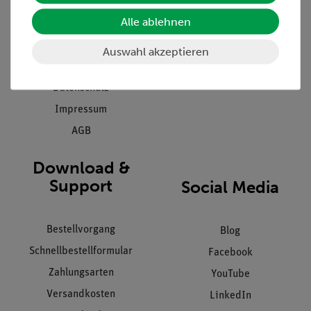
Presse
Inventarisierungs- &
Einräumservice
Alle ablehnen
Stellenangebote
Inbetriebnahme & Schulungen
Kontakt
Auswahl akzeptieren
Kundendienst
Hinweisgeberschutz
Datenschutz
Impressum
AGB
Download &
Support
Social Media
Bestellvorgang
Blog
Schnellbestellformular
Facebook
Zahlungsarten
YouTube
Versandkosten
LinkedIn