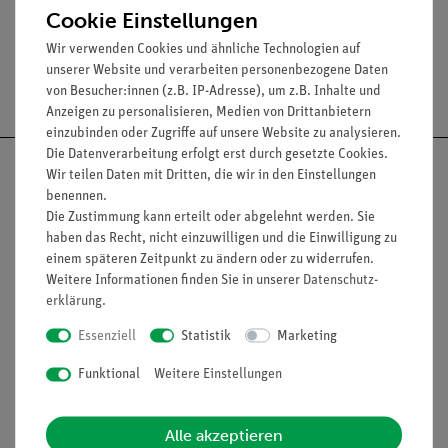
Cookie Einstellungen
Wir verwenden Cookies und ähnliche Technologien auf
unserer Website und verarbeiten personenbezogene Daten
Versandkostenfrei ab 300,- €
von Besucher:innen (z.B. IP-Adresse), um z.B. Inhalte und
Anzeigen zu personalisieren, Medien von Drittanbietern
einzubinden oder Zugriffe auf unsere Website zu analysieren.
Die Datenverarbeitung erfolgt erst durch gesetzte Cookies.
Wir teilen Daten mit Dritten, die wir in den Einstellungen
benennen.
Die Zustimmung kann erteilt oder abgelehnt werden. Sie
Nach oben
haben das Recht, nicht einzuwilligen und die Einwilligung zu
einem späteren Zeitpunkt zu ändern oder zu widerrufen.
Weitere Informationen finden Sie in unserer
Daten­schutz­
erklärung
.
Informationen
Service
Essenziell
Statistik
Marketing
Funktional
Weitere Einstellungen
Unternehmen
Übersicht Service
Projekte und Lösungen
Beratung & Showroom
Alle akzeptieren