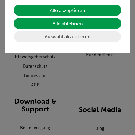
Alle akzeptieren
Unternehmen
Übersicht Service
Projekte und Lösungen
Beratung & Showroom
Alle ablehnen
Presse
Inventarisierungs- &
Auswahl akzeptieren
Einräumservice
Stellenangebote
Inbetriebnahme & Schulungen
Kontakt
Kundendienst
Hinweisgeberschutz
Datenschutz
Impressum
AGB
Download &
Support
Social Media
Bestellvorgang
Blog