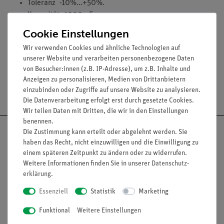
Toleranz -10%...+50%.
Kapazität: 1000 µF.
Nennspannung: 35 V-.
Cookie Einstellungen
Maximale zulässige Spannung:
60 V DC und 30 V AC
Wir verwenden Cookies und ähnliche Technologien auf
unserer Website und verarbeiten personenbezogene Daten
von Besucher:innen (z.B. IP-Adresse), um z.B. Inhalte und
Anzeigen zu personalisieren, Medien von Drittanbietern
Versandkostenfrei ab 300,- €
einzubinden oder Zugriffe auf unsere Website zu analysieren.
Die Datenverarbeitung erfolgt erst durch gesetzte Cookies.
Wir teilen Daten mit Dritten, die wir in den Einstellungen
benennen.
Die Zustimmung kann erteilt oder abgelehnt werden. Sie
haben das Recht, nicht einzuwilligen und die Einwilligung zu
einem späteren Zeitpunkt zu ändern oder zu widerrufen.
Nach oben
Weitere Informationen finden Sie in unserer
Daten­schutz­
erklärung
.
Essenziell
Statistik
Marketing
Informationen
Service
Funktional
Weitere Einstellungen