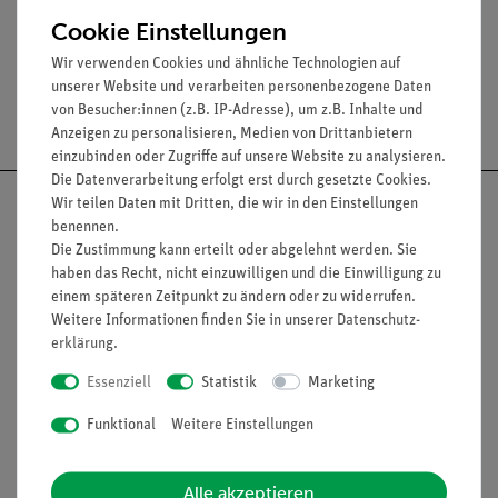
Frequenzbereich: 40 ... 208 Schläge/min.
Cookie Einstellungen
Wir verwenden Cookies und ähnliche Technologien auf
unserer Website und verarbeiten personenbezogene Daten
Versandkostenfrei ab 300,- €
von Besucher:innen (z.B. IP-Adresse), um z.B. Inhalte und
Anzeigen zu personalisieren, Medien von Drittanbietern
einzubinden oder Zugriffe auf unsere Website zu analysieren.
Die Datenverarbeitung erfolgt erst durch gesetzte Cookies.
Wir teilen Daten mit Dritten, die wir in den Einstellungen
benennen.
Die Zustimmung kann erteilt oder abgelehnt werden. Sie
haben das Recht, nicht einzuwilligen und die Einwilligung zu
Nach oben
einem späteren Zeitpunkt zu ändern oder zu widerrufen.
Weitere Informationen finden Sie in unserer
Daten­schutz­
erklärung
.
Informationen
Service
Essenziell
Statistik
Marketing
Funktional
Weitere Einstellungen
Unternehmen
Übersicht Service
Projekte und Lösungen
Beratung & Showroom
Alle akzeptieren