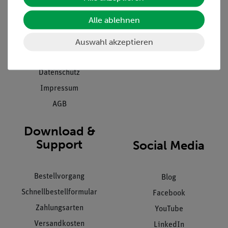
Presse
Inventarisierungs- &
Alle ablehnen
Einräumservice
Stellenangebote
Inbetriebnahme & Schulungen
Auswahl akzeptieren
Kontakt
Kundendienst
Hinweisgeberschutz
Datenschutz
Impressum
AGB
Download &
Support
Social Media
Bestellvorgang
Blog
Schnellbestellformular
Facebook
Zahlungsarten
YouTube
Versandkosten
LinkedIn