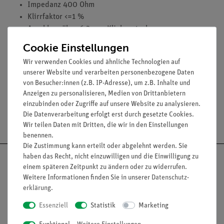
Impedanz 400 Ohm
Klirrfaktor <=1 %
Anschluss über 6,3-mm-Klinkenstecker
Cookie Einstellungen
Wir verwenden Cookies und ähnliche Technologien auf
unserer Website und verarbeiten personenbezogene Daten
von Besucher:innen (z.B. IP-Adresse), um z.B. Inhalte und
Anzeigen zu personalisieren, Medien von Drittanbietern
einzubinden oder Zugriffe auf unsere Website zu analysieren.
Die Datenverarbeitung erfolgt erst durch gesetzte Cookies.
Versandkostenfrei ab 300,- €
Wir teilen Daten mit Dritten, die wir in den Einstellungen
benennen.
Die Zustimmung kann erteilt oder abgelehnt werden. Sie
haben das Recht, nicht einzuwilligen und die Einwilligung zu
einem späteren Zeitpunkt zu ändern oder zu widerrufen.
Weitere Informationen finden Sie in unserer
Daten­schutz­
erklärung
.
Nach oben
Essenziell
Statistik
Marketing