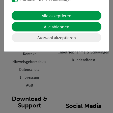
Funktional
Weitere Einstellungen
Informationen
Service
Alle akzeptieren
Unternehmen
Übersicht Service
Alle ablehnen
Projekte und Lösungen
Beratung & Showroom
Auswahl akzeptieren
Presse
Inventarisierungs- &
Einräumservice
Stellenangebote
Inbetriebnahme & Schulungen
Kontakt
Kundendienst
Hinweisgeberschutz
Datenschutz
Impressum
AGB
Download &
Support
Social Media