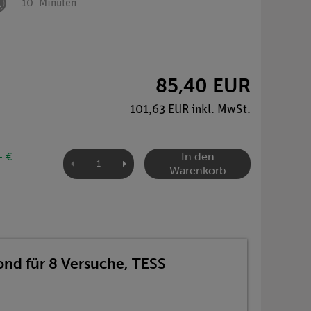
10
Minuten
85,40 EUR
101,63 EUR inkl. MwSt.
In den
- €
Warenkorb
nd für 8 Versuche, TESS