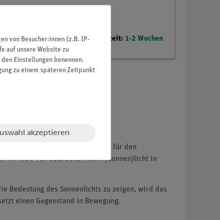
Lieferzeit:
1-2 Wochen
n von Besucher:innen (z.B. IP-
fe auf unsere Website zu
in den Einstellungen benennen.
igung zu einem späteren Zeitpunkt
uswahl akzeptieren
de für Wärme und Licht, aber auch für den
 Mit Hilfe von Solarzellen kann (Sonnen)licht in
die Bedeutung des Sonnenlichts zu zeigen, wird das
 setzt einen Gegenstand in Bewegung.