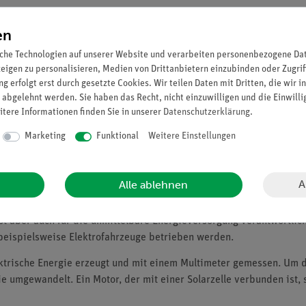
en
che Technologien auf unserer Website und verarbeiten personenbezogene Date
zeigen zu personalisieren, Medien von Drittanbietern einzubinden oder Zugrif
g erfolgt erst durch gesetzte Cookies. Wir teilen Daten mit Dritten, die wir 
 abgelehnt werden. Sie haben das Recht, nicht einzuwilligen und die Einwill
itere Informationen finden Sie in unserer
Daten­schutz­erklärung
.
Marketing
Funktional
Weitere Einstellungen
A
Alle ablehnen
nnenstrahlung nicht möglich. Die Sonnenstrahlung sorgt auf der Er
t aber auch für die unmittelbare Energieversorgung verantwortlich.
beispielsweise Elektrofahrzeuge betrieben werden.
lektrische Energie erzeugt und mit einem Multimeter gemessen. Um 
e umgewandelt. Ein Motor, der mit einer Solarzelle verbunden ist,