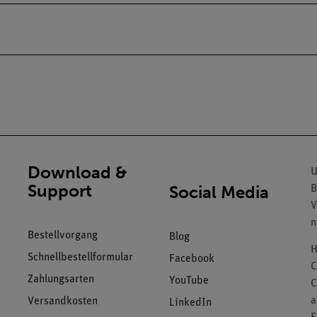
Download &
U
Support
Social Media
B
V
n
Bestellvorgang
Blog
H
Schnellbestellformular
Facebook
C
Zahlungsarten
YouTube
C
a
Versandkosten
LinkedIn