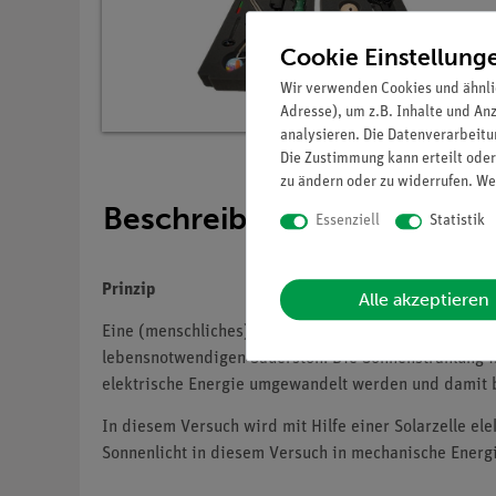
Cookie Einstellung
Wir verwenden Cookies und ähnli
Adresse), um z.B. Inhalte und An
analysieren. Die Datenverarbeitun
Die Zustimmung kann erteilt oder
zu ändern oder zu widerrufen. We
Beschreibung
Essenziell
Statistik
Prinzip
Alle akzeptieren
Eine (menschliches) Leben auf der Erde wäre ohne So
lebensnotwendigen Sauerstoff. Die Sonnenstrahlung is
elektrische Energie umgewandelt werden und damit 
In diesem Versuch wird mit Hilfe einer Solarzelle e
Sonnenlicht in diesem Versuch in mechanische Energi