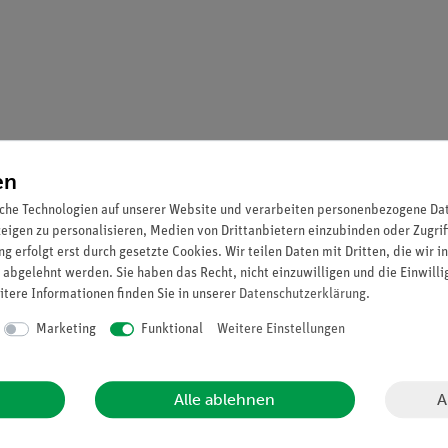
en
che Technologien auf unserer Website und verarbeiten personenbezogene Date
zeigen zu personalisieren, Medien von Drittanbietern einzubinden oder Zugrif
und cm-Einteilung sowie Tuschekanten.
g erfolgt erst durch gesetzte Cookies. Wir teilen Daten mit Dritten, die wir 
 abgelehnt werden. Sie haben das Recht, nicht einzuwilligen und die Einwill
itere Informationen finden Sie in unserer
Daten­schutz­erklärung
.
Marketing
Funktional
Weitere Einstellungen
A
Alle ablehnen