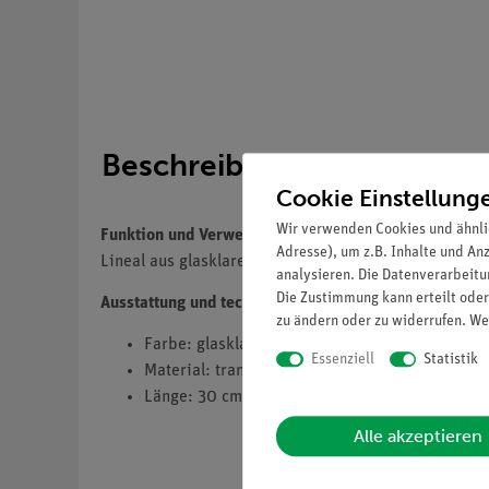
Beschreibung
Cookie Einstellung
Wir verwenden Cookies und ähnli
Funktion und Verwendung
Adresse), um z.B. Inhalte und An
Lineal aus glasklarem Kunststoff mit schwarzer mm- 
analysieren. Die Datenverarbeitun
Die Zustimmung kann erteilt oder
Ausstattung und technische Daten
zu ändern oder zu widerrufen. We
Farbe: glasklar
Essenziell
Statistik
Material: transparenter Kunststoff
Länge: 30 cm
Alle akzeptieren