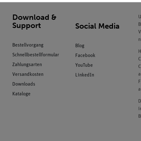
Download &
U
Support
Social Media
B
V
n
Bestellvorgang
Blog
H
Schnellbestellformular
Facebook
C
Zahlungsarten
YouTube
C
a
Versandkosten
LinkedIn
F
Downloads
a
Kataloge
D
i
B