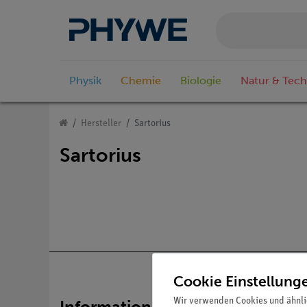
Physik
Chemie
Biologie
Natur & Tech
Hersteller
Sartorius
Sartorius
Cookie Einstellung
Wir verwenden Cookies und ähnli
Informationen
Service