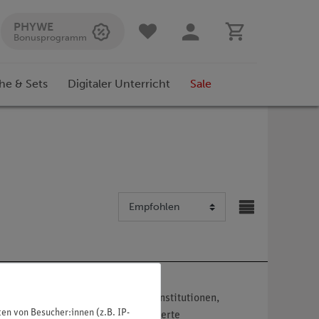
PHYWE
Bonusprogramm
he & Sets
Digitaler Unterricht
Sale
nser Angebot richtet sich nur an Institutionen,
n von Besucher:innen (z.B. IP-
ildungseinrichtungen und autorisierte