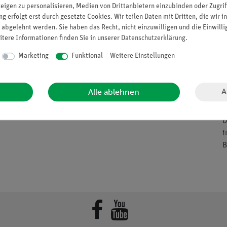
zeigen zu personalisieren, Medien von Drittanbietern einzubinden oder Zugrif
V
g erfolgt erst durch gesetzte Cookies. Wir teilen Daten mit Dritten, die wir 
n
 abgelehnt werden. Sie haben das Recht, nicht einzuwilligen und die Einwill
Bestellvorgang
Blog
itere Informationen finden Sie in unserer
Daten­schutz­erklärung
.
H
Schnellbestellformular
Facebook
C
Marketing
Funktional
Weitere Einstellungen
Zahlungsarten
YouTube
C
a
Versandkosten
LinkedIn
F
A
Alle ablehnen
Downloads
a
Kataloge
D
i
B