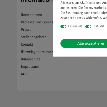
Adresse), um z.B. Inhalte und An
analysieren. Die Datenverarbeitun
Die Zustimmung kann erteilt oder
Unternehmen
Übersicht Service
zu ändern oder zu widerrufen. We
Projekte und Lösungen
Beratung & Showroom
Essenziell
Statistik
Presse
Inventarisierungs- &
Einräumservice
Stellenangebote
Inbetriebnahme &
Alle akzeptieren
Kontakt
Schulungen
Hinweisgeberschutz
Kundendienst
Datenschutz
Impressum
AGB