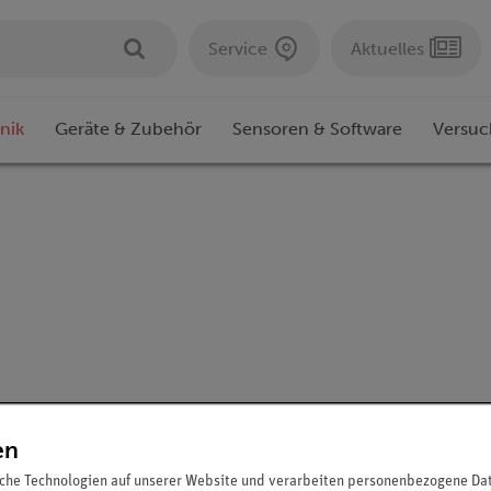
Service
Aktuelles
nik
Geräte & Zubehör
Sensoren & Software
Versuc
en
Download &
U
Support
che Technologien auf unserer Website und verarbeiten personenbezogene Date
Social Media
B