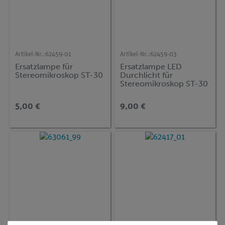
Artikel-Nr.:
62459-01
Artikel-Nr.:
62459-03
Ersatzlampe für
Ersatzlampe LED
Stereomikroskop ST-30
Durchlicht für
Stereomikroskop ST-30
5,00 €
9,00 €