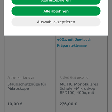
Alle akzeptieren
Stereomikroskop 30S,
20x/40x
Alle ablehnen
379,00 €
772,00 €
Auswahl akzeptieren
Artikel-Nr.:
62174-25
Artikel-Nr.:
61050-99
Staubschutzhülle für
MOTIC Monokulares
Mikroskope
Schüler-Mikroskop
RED100, 400x, mit
One-touch
Präparateklemme
10,00 €
276,00 €