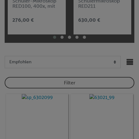
Schüler-Mikroskop
Schülermikroskop
RED100, 400x, mit
RED211
One-touch
Präparateklemme
276,00 €
630,00 €
Filter