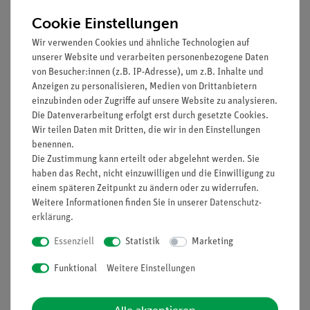
Artikel-Nr.:
63061-99
Artikel-Nr.:
62417-01
Cookie Einstellungen
SWIFT / SILVER
Ersatzlampe für Motic
Wir verwenden Cookies und ähnliche Technologien auf
Binokulares
SFC-100FL, 230 V/20 W
unserer Website und verarbeiten personenbezogene Daten
Steromikroskop 30B,
10x/30x
von Besucher:innen (z.B. IP-Adresse), um z.B. Inhalte und
Anzeigen zu personalisieren, Medien von Drittanbietern
379,00 €
8,00 €
einzubinden oder Zugriffe auf unsere Website zu analysieren.
Die Datenverarbeitung erfolgt erst durch gesetzte Cookies.
Wir teilen Daten mit Dritten, die wir in den Einstellungen
benennen.
Die Zustimmung kann erteilt oder abgelehnt werden. Sie
haben das Recht, nicht einzuwilligen und die Einwilligung zu
einem späteren Zeitpunkt zu ändern oder zu widerrufen.
Weitere Informationen finden Sie in unserer
Daten­schutz­
erklärung
.
Essenziell
Statistik
Marketing
Funktional
Weitere Einstellungen
Artikel-Nr.:
63062-99
Artikel-Nr.:
61061-99
SWIFT / SILVER
MOTIC Binokulares
Binokulares
Kursmikroskop RED220