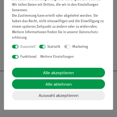
Wir teilen Daten mit Dritten, die wir in den Einstellungen
Wasserschimmel (Saprolegnia), Schädling an Pflanzen und
benennen.
Tieren 19. Durch Chemieabwässer geschädigte Haut eines
Die Zustimmung kann erteilt oder abgelehnt werden. Sie
Fisches 20. Schleimhautgeschwür eines Lurches als Folge von
haben das Recht, nicht einzuwilligen und die Einwilligung zu
Wasserverschmutzung
einem späteren Zeitpunkt zu ändern oder zu widerrufen.
Weitere Informationen finden Sie in unserer
Daten­schutz­
Die Präparate werden in einem Präparatekasten geliefert.
erklärung
.
Essenziell
Statistik
Marketing
Versandkostenfrei ab 300,- €
Funktional
Weitere Einstellungen
Alle akzeptieren
Alle ablehnen
Auswahl akzeptieren
Nach oben