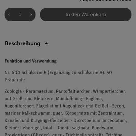
In den Warenkorb
Beschreibung
Funktion und Verwendung
Nr. 600 Schulserie B (Ergänzung zu Schulserie A). 50
Präparate
Zoologie - Paramaecium, Pantoffeltierchen. Wimpertierchen
mit Groß- und Kleinkern, Mundöffnung - Euglena,
Augentierchen. Flagellat mit Augenfleck und Geißel - Sycon,
mariner Kalkschwamm, quer. Körpermitte mit Zentralraum,
Kanälen und Kragengeißelzellen - Dicrocoelium lanceolatum,
Kleiner Leberegel, total. - Taenia saginata, Bandwurm,
Proglottiden (Glieder), quer - Trichinella spiralis, Trichine,