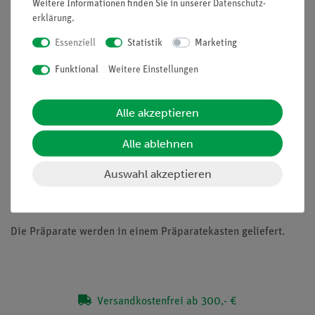
quer - Allium cepa, Küchenzwiebel, trockene Schale mit
Weitere Informationen finden Sie in unserer
Daten­schutz­
erklärung
.
Kalziumoxalatkristallen, total - Pirus, Birne, Steinzellen aus
dem Fruchtfleisch, quer - Zea mays, Mais, Wurzel, quer,
Essenziell
Statistik
Marketing
einkeimblättrige Pflanze - Tilia, Linde, verholzte Wurzel eines
Funktional
Weitere Einstellungen
Laubbaumes, quer - Solanum tuberosum, Kartoffel, Knolle
quer. Reservestärke, Korkzellen - Aristolochia, Pfeifenstrauch,
einjähriger Stamm, quer - Aristolochia, Pfeifenstrauch,
Alle akzeptieren
mehrjähriger Stamm, quer. Sekundäres Dickenwachstum -
Cucurbita, Kürbis, Stamm längs. Gefäßbündel mit Siebröhren,
Alle ablehnen
Ring- und Netzgefäßen, Sklerenchymfasern - Wurzelspitze mit
Wurzelhaaren - Tulipa, Tulpe, Blattepidermis mit
Auswahl akzeptieren
Spaltöffnungen, total - Iris, Schwertlilie, Blatt einer
einkeimblättrigen Pflanze, quer - Sambucus, Holunder.
Die Präparate werden in einem Präparatekasten geliefert.
Versandkostenfrei ab 300,- €