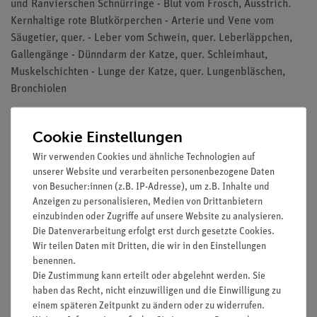
und Ranvierschen Schnürringe - Blut vom Frosch, Ausstrich.
Kernhaltige rote Blutkörperchen - Arterie und Vene vom
Säugetier, quer. - Leber vom Schwein, quer. Leberläppchen,
Gallengänge - Dünndarm der Katze, quer. Schleimhaut,
Muskelschichten - Lunge der Katze, quer. Lungenbläschen,
Bronchiolen
Niedere Pflanzen - Oscillatoria, fadenförmige Blaualge.
Kernäquivalente - Spirogyra, Schraubenalge,
Cookie Einstellungen
Konjugationsstadien und Zygoten - Psalliota, Champignon,
Wir verwenden Cookies und ähnliche Technologien auf
Fruchtkörper (Hut) eines Ständerpilzes mit Basidien und
unserer Website und verarbeiten personenbezogene Daten
Sporen - Morchella, Morchel, Fruchtkörper eines
von Besucher:innen (z.B. IP-Adresse), um z.B. Inhalte und
Schlauchpilzes mit Asci und Sporen - Marchantia, Lebermoos,
Anzeigen zu personalisieren, Medien von Drittanbietern
einzubinden oder Zugriffe auf unsere Website zu analysieren.
Antheridienträger längs - Marchantia, Lebermoos,
Die Datenverarbeitung erfolgt erst durch gesetzte Cookies.
Archegonienträger längs - Pteridium, Adlerfarn, Rhizom mit
Wir teilen Daten mit Dritten, die wir in den Einstellungen
Leitbündeln, quer - Aspidium, Wurmfarn, Blatt mit Sporangien
benennen.
und Sporen quer - Blütenpflanzen - Elodea, Wasserpest,
Die Zustimmung kann erteilt oder abgelehnt werden. Sie
Stammspitze längs. Vegetationskegel, Meristemgewebe,
haben das Recht, nicht einzuwilligen und die Einwilligung zu
Blattentwicklung - Dahlia, Dahlie, Knolle mit Inulinkristallen,
einem späteren Zeitpunkt zu ändern oder zu widerrufen.