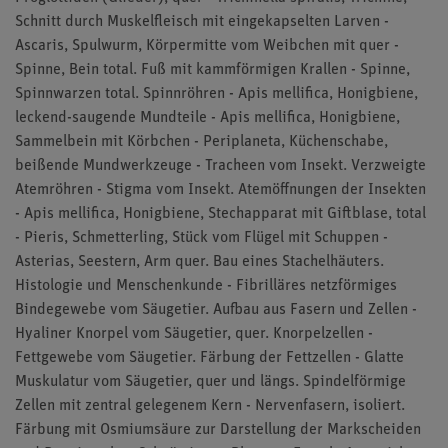
Schnitt durch Muskelfleisch mit eingekapselten Larven -
Ascaris, Spulwurm, Körpermitte vom Weibchen mit quer -
Spinne, Bein total. Fuß mit kammförmigen Krallen - Spinne,
Spinnwarzen total. Spinnröhren - Apis mellifica, Honigbiene,
leckend-saugende Mundteile - Apis mellifica, Honigbiene,
Sammelbein mit Körbchen - Periplaneta, Küchenschabe,
beißende Mundwerkzeuge - Tracheen vom Insekt. Verzweigte
Atemröhren - Stigma vom Insekt. Atemöffnungen der Insekten
- Apis mellifica, Honigbiene, Stechapparat mit Giftblase, total
- Pieris, Schmetterling, Stück vom Flügel mit Schuppen -
Asterias, Seestern, Arm quer. Bau eines Stachelhäuters.
Histologie und Menschenkunde - Fibrilläres netzförmiges
Bindegewebe vom Säugetier. Aufbau aus Fasern und Zellen -
Hyaliner Knorpel vom Säugetier, quer. Knorpelzellen -
Fettgewebe vom Säugetier. Färbung der Fettzellen - Glatte
Muskulatur vom Säugetier, quer und längs. Spindelförmige
Zellen mit zentral gelegenem Kern - Nervenfasern, isoliert.
Färbung mit Osmiumsäure zur Darstellung der Markscheiden