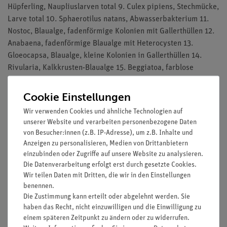
Hüpferling, Naupliuslarven total 9. Culex pipiens, Stechmücke,
Larve total 10. Sphaerotilus natans, Abwasserbakterium 11.
Nostoc, Blaualge, fadenförmige Kolonien mit Gallerthüllen 12.
Anabaena, fadenförmige Blaualge mit Heterocysten 13.
Gloeocapsa, Blaualge, kleine Kolonien in Gallerthüllen 14.
Rivularia, Kalkkrusten-Blaualge 15. Beggiatoa, farblose
Schwefelalge 16. Zygnema, Jochalge, sternförmige
Chloroplasten 17. Cosmarium, Zieralge 18. Chlamydomonas,
Cookie Einstellungen
einzellige Geißelalgen 19. Haematococcus, Blutregenalge 20.
Wir verwenden Cookies und ähnliche Technologien auf
Hydrodictyon, Wassernetz, netzförmige Kolonien 21. Chlorella,
unserer Website und verarbeiten personenbezogene Daten
einzellige Grünalge 22. Dinobryon, koloniebildende Goldalge
von Besucher:innen (z.B. IP-Adresse), um z.B. Inhalte und
23. Plankton-Streupräparat I 24. Plankton-Streupräparat II 25.
Anzeigen zu personalisieren, Medien von Drittanbietern
Plankton-Streupräparat III
einzubinden oder Zugriffe auf unsere Website zu analysieren.
Die Datenverarbeitung erfolgt erst durch gesetzte Cookies.
Die Präparate werden in einem Präparatekasten geliefert.
Wir teilen Daten mit Dritten, die wir in den Einstellungen
benennen.
Die Zustimmung kann erteilt oder abgelehnt werden. Sie
haben das Recht, nicht einzuwilligen und die Einwilligung zu
Versandkostenfrei ab 300,- €
einem späteren Zeitpunkt zu ändern oder zu widerrufen.