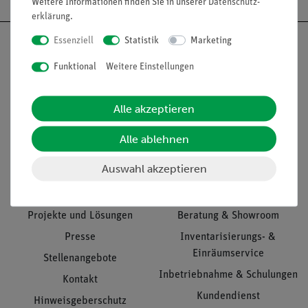
Weitere Informationen finden Sie in unserer
Daten­schutz­
erklärung
.
Essenziell
Statistik
Marketing
Funktional
Weitere Einstellungen
Nach oben
Alle akzeptieren
Alle ablehnen
Informationen
Service
Auswahl akzeptieren
Unternehmen
Übersicht Service
Projekte und Lösungen
Beratung & Showroom
Presse
Inventarisierungs- &
Einräumservice
Stellenangebote
Inbetriebnahme & Schulungen
Kontakt
Kundendienst
Hinweisgeberschutz