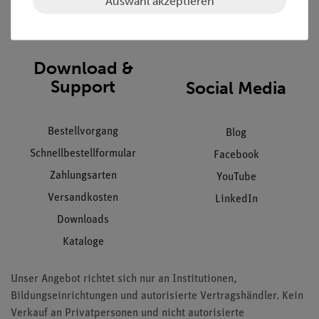
Auswahl akzeptieren
Impressum
AGB
Download &
Support
Social Media
Bestellvorgang
Blog
Schnellbestellformular
Facebook
Zahlungsarten
YouTube
Versandkosten
LinkedIn
Downloads
Kataloge
Unser Angebot richtet sich nur an Institutionen,
Bildungseinrichtungen und autorisierte Vertragshändler. Kein
Verkauf an Privatpersonen und nicht autorisierte