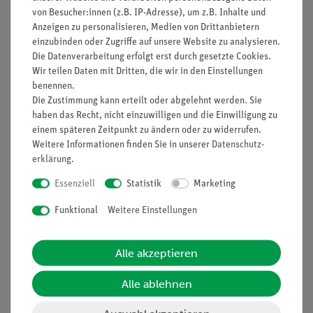
von Besucher:innen (z.B. IP-Adresse), um z.B. Inhalte und
Anzeigen zu personalisieren, Medien von Drittanbietern
einzubinden oder Zugriffe auf unsere Website zu analysieren.
Die Datenverarbeitung erfolgt erst durch gesetzte Cookies.
Nach oben
Wir teilen Daten mit Dritten, die wir in den Einstellungen
benennen.
Die Zustimmung kann erteilt oder abgelehnt werden. Sie
haben das Recht, nicht einzuwilligen und die Einwilligung zu
Informationen
Service
einem späteren Zeitpunkt zu ändern oder zu widerrufen.
Weitere Informationen finden Sie in unserer
Daten­schutz­
erklärung
.
Unternehmen
Übersicht Service
Essenziell
Statistik
Marketing
Projekte und Lösungen
Beratung & Showroom
Funktional
Weitere Einstellungen
Presse
Inventarisierungs- &
Einräumservice
Stellenangebote
Inbetriebnahme & Schulungen
Alle akzeptieren
Kontakt
Kundendienst
Hinweisgeberschutz
Alle ablehnen
Datenschutz