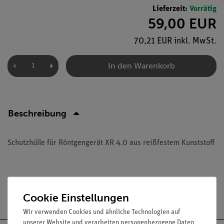
Lieferzeit:
Vorrätig
59,00 EUR
70,21 EUR inkl. MwSt.
In den Warenkorb
Beschreibung
Schutzhülle für Röntgengerät XR 4.0 aus reißfestem Kunststoff
Versandkostenfrei ab 300,- €
Cookie Einstellungen
Wir verwenden Cookies und ähnliche Technologien auf
unserer Website und verarbeiten personenbezogene Daten