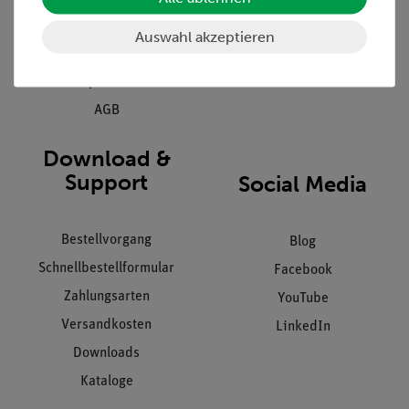
Kundendienst
Hinweisgeberschutz
Auswahl akzeptieren
Datenschutz
Impressum
AGB
Download &
Support
Social Media
Bestellvorgang
Blog
Schnellbestellformular
Facebook
Zahlungsarten
YouTube
Versandkosten
LinkedIn
Downloads
Kataloge