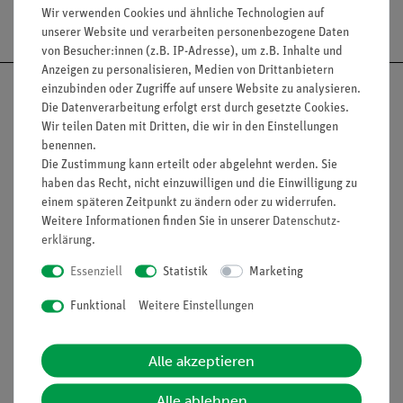
Versandkostenfrei ab 300,- €
Wir verwenden Cookies und ähnliche Technologien auf
unserer Website und verarbeiten personenbezogene Daten
von Besucher:innen (z.B. IP-Adresse), um z.B. Inhalte und
Anzeigen zu personalisieren, Medien von Drittanbietern
einzubinden oder Zugriffe auf unsere Website zu analysieren.
Die Datenverarbeitung erfolgt erst durch gesetzte Cookies.
Wir teilen Daten mit Dritten, die wir in den Einstellungen
benennen.
Nach oben
Die Zustimmung kann erteilt oder abgelehnt werden. Sie
haben das Recht, nicht einzuwilligen und die Einwilligung zu
einem späteren Zeitpunkt zu ändern oder zu widerrufen.
Weitere Informationen finden Sie in unserer
Daten­schutz­
Informationen
Service
erklärung
.
Essenziell
Statistik
Marketing
Unternehmen
Übersicht Service
Funktional
Weitere Einstellungen
Projekte und Lösungen
Beratung & Showroom
Presse
Inventarisierungs- &
Alle akzeptieren
Einräumservice
Stellenangebote
Inbetriebnahme & Schulungen
Alle ablehnen
Kontakt