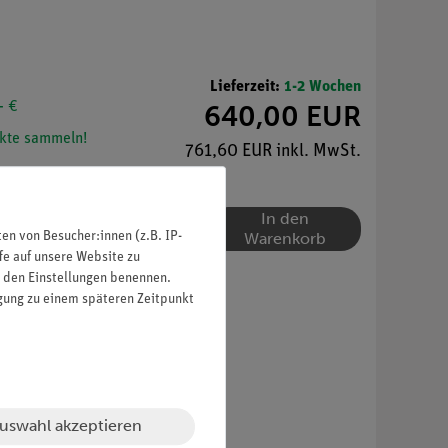
Lieferzeit:
1-2 Wochen
- €
640,00 EUR
kte sammeln!
761,60 EUR inkl. MwSt.
In den
Warenkorb
n von Besucher:innen (z.B. IP-
fe auf unsere Website zu
in den Einstellungen benennen.
igung zu einem späteren Zeitpunkt
uswahl akzeptieren