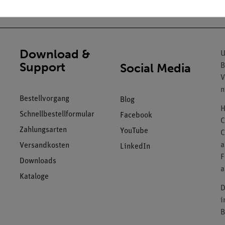
Download &
U
Support
Social Media
B
V
n
Bestellvorgang
Blog
H
Schnellbestellformular
Facebook
C
Zahlungsarten
YouTube
C
a
Versandkosten
LinkedIn
F
Downloads
a
Kataloge
D
i
B