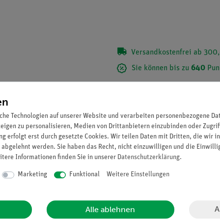
Versandkostenfrei ab 300,
Sie können bis zu
640
Pun
en
che Technologien auf unserer Website und verarbeiten personenbezogene Date
zeigen zu personalisieren, Medien von Drittanbietern einzubinden oder Zugrif
g erfolgt erst durch gesetzte Cookies. Wir teilen Daten mit Dritten, die wir 
 abgelehnt werden. Sie haben das Recht, nicht einzuwilligen und die Einwill
itere Informationen finden Sie in unserer
Daten­schutz­erklärung
.
Marketing
Funktional
Weitere Einstellungen
möglicht Radiographie-Aufnahmen bei Tageslicht.
A
Alle ablehnen