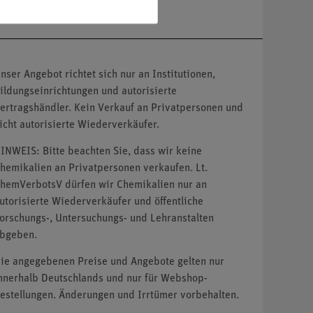
nser Angebot richtet sich nur an Institutionen,
ildungseinrichtungen und autorisierte
ertragshändler. Kein Verkauf an Privatpersonen und
icht autorisierte Wiederverkäufer.
INWEIS: Bitte beachten Sie, dass wir keine
hemikalien an Privatpersonen verkaufen. Lt.
hemVerbotsV dürfen wir Chemikalien nur an
utorisierte Wiederverkäufer und öffentliche
orschungs-, Untersuchungs- und Lehranstalten
bgeben.
ie angegebenen Preise und Angebote gelten nur
nnerhalb Deutschlands und nur für Webshop-
estellungen. Änderungen und Irrtümer vorbehalten.