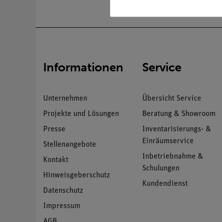
Informationen
Service
Unternehmen
Übersicht Service
Projekte und Lösungen
Beratung & Showroom
Presse
Inventarisierungs- &
Einräumservice
Stellenangebote
Inbetriebnahme &
Kontakt
Schulungen
Hinweisgeberschutz
Kundendienst
Datenschutz
Impressum
AGB