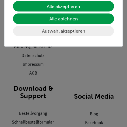
Unternehmen
Übersicht Service
Alle akzeptieren
Projekte und Lösungen
Beratung & Showroom
Alle ablehnen
Presse
Inventarisierungs- &
Einräumservice
Stellenangebote
Auswahl akzeptieren
Inbetriebnahme & Schulungen
Kontakt
Kundendienst
Hinweisgeberschutz
Datenschutz
Impressum
AGB
Download &
Support
Social Media
Bestellvorgang
Blog
Schnellbestellformular
Facebook