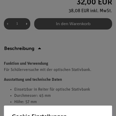
32,00 EUR
38,08 EUR inkl. MwSt.
In den Warenkorb
Beschreibung
Funktion und Verwendung
Für Schülerversuche mit der optischen Stativbank.
Ausstattung und technische Daten
Einsetzbar in Reiter für optische Stativbank
Durchmesser: 45 mm
Höhe: 57 mm