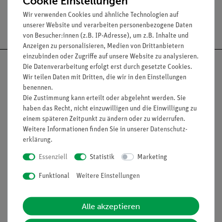
Cookie Einstellungen
Wir verwenden Cookies und ähnliche Technologien auf
Versandkostenfrei ab 300,- €
unserer Website und verarbeiten personenbezogene Daten
von Besucher:innen (z.B. IP-Adresse), um z.B. Inhalte und
Anzeigen zu personalisieren, Medien von Drittanbietern
einzubinden oder Zugriffe auf unsere Website zu analysieren.
Die Datenverarbeitung erfolgt erst durch gesetzte Cookies.
Wir teilen Daten mit Dritten, die wir in den Einstellungen
benennen.
Nach oben
Die Zustimmung kann erteilt oder abgelehnt werden. Sie
haben das Recht, nicht einzuwilligen und die Einwilligung zu
einem späteren Zeitpunkt zu ändern oder zu widerrufen.
Weitere Informationen finden Sie in unserer
Daten­schutz­
Informationen
Service
erklärung
.
Essenziell
Statistik
Marketing
Unternehmen
Übersicht Service
Funktional
Weitere Einstellungen
Projekte und Lösungen
Beratung & Showroom
Presse
Inventarisierungs- &
Alle akzeptieren
Einräumservice
Stellenangebote