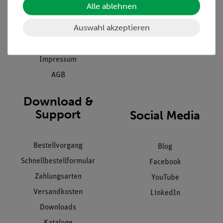
Alle ablehnen
Inbetriebnahme & Schulungen
Kontakt
Kundendienst
Auswahl akzeptieren
Hinweisgeberschutz
Datenschutz
Impressum
AGB
Download &
Support
Social Media
Bestellvorgang
Blog
Schnellbestellformular
Facebook
Zahlungsarten
YouTube
Versandkosten
LinkedIn
Downloads
Kataloge