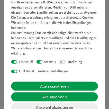
von Besucher:innen (z.B. IP-Adresse), um z.B. Inhalte und
Befestigungsöse für Kette oder Kabel schützen vor
Anzeigen zu personalisieren, Medien von Drittanbietern
unbefugten Standortveränderung oder Diebstahl
einzubinden oder Zugriffe auf unsere Website zu analysieren.
Langlebige, chemisch beständige Gehäuseoberfläche
Die Datenverarbeitung erfolgt erst durch gesetzte Cookies.
macht die Reinigung zu einer Leichtigkeit
Wir teilen Daten mit Dritten, die wir in den Einstellungen
Wählbare Gewichtseinheiten: Gram, kilogram, carat,
benennen.
Die Zustimmung kann erteilt oder abgelehnt werden. Sie
pound, ounce, troy ounce, Hong Kong tael, Singapore
haben das Recht, nicht einzuwilligen und die Einwilligung zu
tael, Taiwan tael, grain, pennyweights, milligram, parts
einem späteren Zeitpunkt zu ändern oder zu widerrufen.
per pound, China tael, mommes, Austrian carat, tola,
Weitere Informationen finden Sie in unserer
Daten­schutz­
baht, mesghal and Newton
erklärung
.
Essenziell
Statistik
Marketing
Media / Downloads
Funktional
Weitere Einstellungen
Alle akzeptieren
Versandkostenfrei ab 300,- €
Alle ablehnen
Auswahl akzeptieren