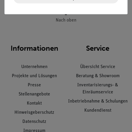
Nach oben
Informationen
Service
Unternehmen
Übersicht Service
Projekte und Lösungen
Beratung & Showroom
Presse
Inventarisierungs- &
Einräumservice
Stellenangebote
Inbetriebnahme & Schulungen
Kontakt
Kundendienst
Hinweisgeberschutz
Datenschutz
Impressum