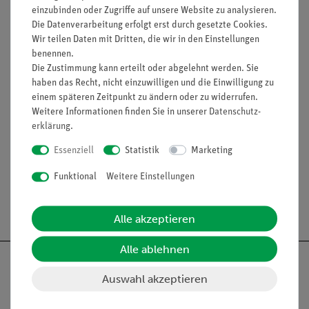
Drehbare Fußschrauben: ja
einzubinden oder Zugriffe auf unsere Website zu analysieren.
Die Datenverarbeitung erfolgt erst durch gesetzte Cookies.
Gehäusematerial: Kunststoff
Wir teilen Daten mit Dritten, die wir in den Einstellungen
Libelle: ja
benennen.
Material der Wägeplatte: Edelstahl
Die Zustimmung kann erteilt oder abgelehnt werden. Sie
Wägefläche (d): 90 mm
haben das Recht, nicht einzuwilligen und die Einwilligung zu
Wägeraum (B×T×H): 170 mm x 160 mm x 205 mm
einem späteren Zeitpunkt zu ändern oder zu widerrufen.
Weitere Informationen finden Sie in unserer
Daten­schutz­
erklärung
.
Media / Downloads
Essenziell
Statistik
Marketing
Funktional
Weitere Einstellungen
Versandkostenfrei ab 300,- €
Alle akzeptieren
Alle ablehnen
Auswahl akzeptieren
Nach oben