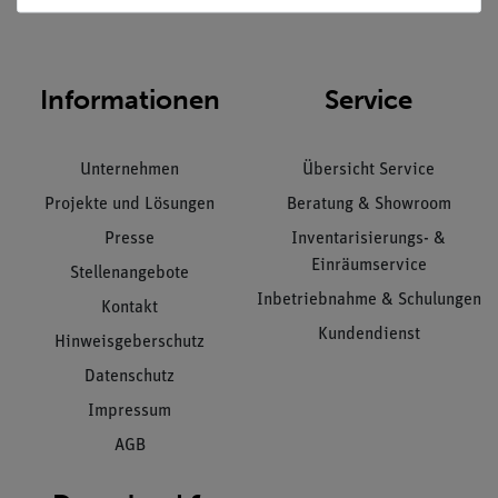
Informationen
Service
Unternehmen
Übersicht Service
Projekte und Lösungen
Beratung & Showroom
Presse
Inventarisierungs- &
Einräumservice
Stellenangebote
Inbetriebnahme & Schulungen
Kontakt
Kundendienst
Hinweisgeberschutz
Datenschutz
Impressum
AGB