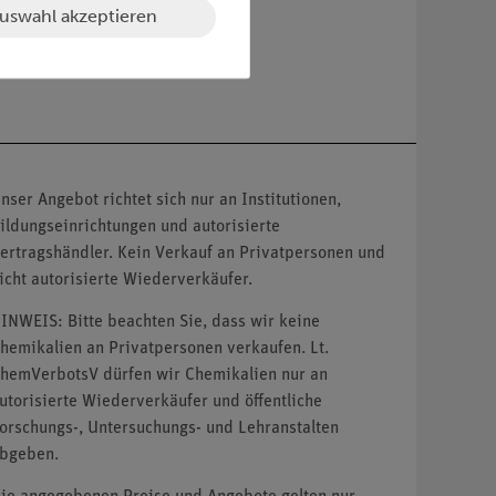
uswahl akzeptieren
nser Angebot richtet sich nur an Institutionen,
ildungseinrichtungen und autorisierte
ertragshändler. Kein Verkauf an Privatpersonen und
icht autorisierte Wiederverkäufer.
INWEIS: Bitte beachten Sie, dass wir keine
hemikalien an Privatpersonen verkaufen. Lt.
hemVerbotsV dürfen wir Chemikalien nur an
utorisierte Wiederverkäufer und öffentliche
orschungs-, Untersuchungs- und Lehranstalten
bgeben.