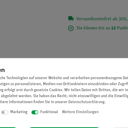
Versandkostenfrei ab 300,
Sie können bis zu
12
Punkt
en
che Technologien auf unserer Website und verarbeiten personenbezogene Date
zeigen zu personalisieren, Medien von Drittanbietern einzubinden oder Zugrif
g erfolgt erst durch gesetzte Cookies. Wir teilen Daten mit Dritten, die wir 
 abgelehnt werden. Sie haben das Recht, nicht einzuwilligen und die Einwill
itere Informationen finden Sie in unserer
Daten­schutz­erklärung
.
Marketing
Funktional
Weitere Einstellungen