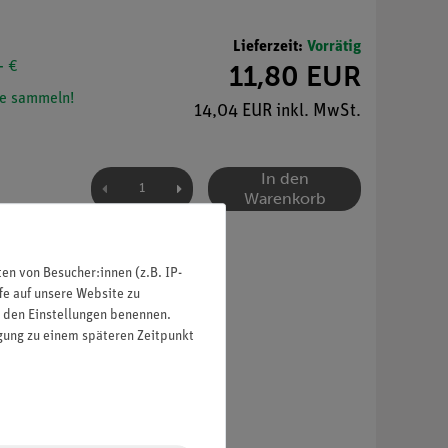
Lieferzeit:
Vorrätig
- €
11,80 EUR
e sammeln!
14,04 EUR inkl. MwSt.
In den
Warenkorb
n von Besucher:innen (z.B. IP-
fe auf unsere Website zu
in den Einstellungen benennen.
igung zu einem späteren Zeitpunkt