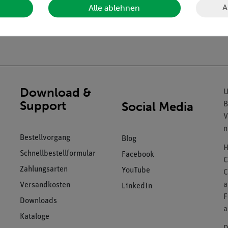
A
Alle ablehnen
Download &
U
Support
Social Media
B
V
n
Bestellvorgang
Blog
H
Schnellbestellformular
Facebook
C
Zahlungsarten
YouTube
C
a
Versandkosten
LinkedIn
F
Downloads
a
Kataloge