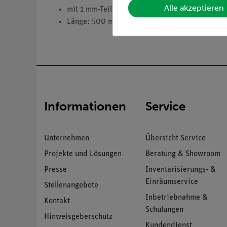
Alle akzeptieren
mit 1 mm-Teilung
Länge: 500 mm
Informationen
Service
Unternehmen
Übersicht Service
Projekte und Lösungen
Beratung & Showroom
Presse
Inventarisierungs- &
Einräumservice
Stellenangebote
Inbetriebnahme &
Kontakt
Schulungen
Hinweisgeberschutz
Kundendienst