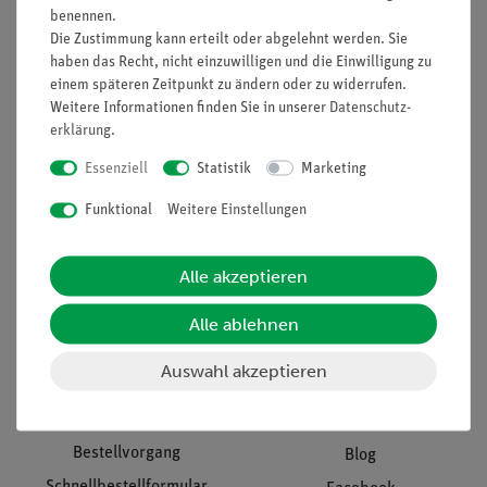
benennen.
Unternehmen
Übersicht Service
Die Zustimmung kann erteilt oder abgelehnt werden. Sie
haben das Recht, nicht einzuwilligen und die Einwilligung zu
Projekte und Lösungen
Beratung & Showroom
einem späteren Zeitpunkt zu ändern oder zu widerrufen.
Presse
Inventarisierungs- &
Weitere Informationen finden Sie in unserer
Daten­schutz­
Einräumservice
Stellenangebote
erklärung
.
Inbetriebnahme & Schulungen
Kontakt
Essenziell
Statistik
Marketing
Kundendienst
Hinweisgeberschutz
Funktional
Weitere Einstellungen
Datenschutz
Impressum
Alle akzeptieren
AGB
Alle ablehnen
Download &
Auswahl akzeptieren
Support
Social Media
Bestellvorgang
Blog
Schnellbestellformular