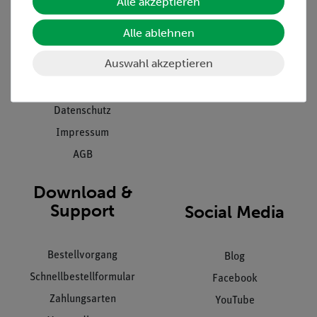
Alle akzeptieren
Projekte und Lösungen
Beratung & Showroom
Presse
Inventarisierungs- &
Alle ablehnen
Einräumservice
Stellenangebote
Auswahl akzeptieren
Inbetriebnahme & Schulungen
Kontakt
Kundendienst
Hinweisgeberschutz
Datenschutz
Impressum
AGB
Download &
Support
Social Media
Bestellvorgang
Blog
Schnellbestellformular
Facebook
Zahlungsarten
YouTube