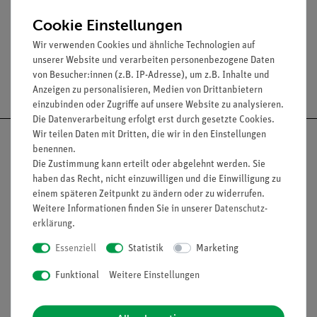
Durchmesser: 10 mm.
Cookie Einstellungen
Wir verwenden Cookies und ähnliche Technologien auf
unserer Website und verarbeiten personenbezogene Daten
von Besucher:innen (z.B. IP-Adresse), um z.B. Inhalte und
Versandkostenfrei ab 300,- €
Anzeigen zu personalisieren, Medien von Drittanbietern
einzubinden oder Zugriffe auf unsere Website zu analysieren.
Die Datenverarbeitung erfolgt erst durch gesetzte Cookies.
Wir teilen Daten mit Dritten, die wir in den Einstellungen
benennen.
Die Zustimmung kann erteilt oder abgelehnt werden. Sie
haben das Recht, nicht einzuwilligen und die Einwilligung zu
Nach oben
einem späteren Zeitpunkt zu ändern oder zu widerrufen.
Weitere Informationen finden Sie in unserer
Daten­schutz­
erklärung
.
Informationen
Service
Essenziell
Statistik
Marketing
Funktional
Weitere Einstellungen
Unternehmen
Übersicht Service