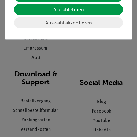
Presse
Inventarisierungs- &
Einräumservice
Alle ablehnen
Stellenangebote
Inbetriebnahme & Schulungen
Kontakt
Auswahl akzeptieren
Kundendienst
Hinweisgeberschutz
Datenschutz
Impressum
AGB
Download &
Support
Social Media
Bestellvorgang
Blog
Schnellbestellformular
Facebook
Zahlungsarten
YouTube
Versandkosten
LinkedIn