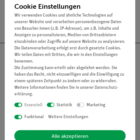
Cookie Einstellungen
Wir verwenden Cookies und ähnliche Technologien auf
unserer Website und verarbeiten personenbezogene Daten
Versandkostenfrei ab 300,- €
von Besucher:innen (z.B. IP-Adresse), um z.B. Inhalte und
Anzeigen zu personalisieren, Medien von Drittanbietern
einzubinden oder Zugriffe auf unsere Website zu analysieren.
Die Datenverarbeitung erfolgt erst durch gesetzte Cookies.
Wir teilen Daten mit Dritten, die wir in den Einstellungen
benennen.
Die Zustimmung kann erteilt oder abgelehnt werden. Sie
Nach oben
haben das Recht, nicht einzuwilligen und die Einwilligung zu
einem späteren Zeitpunkt zu ändern oder zu widerrufen.
Weitere Informationen finden Sie in unserer
Daten­schutz­
erklärung
.
Informationen
Service
Essenziell
Statistik
Marketing
Funktional
Weitere Einstellungen
Unternehmen
Übersicht Service
Projekte und Lösungen
Beratung & Showroom
Alle akzeptieren