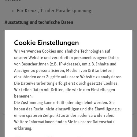
Für Kreuz-, T- oder Parallelspannung
Ausstattung und technische Daten
Material: Aluminium, pulverbeschichtet
Cookie Einstellungen
Befestigung: schnellspannende Gelenkschrauben
Max. Spannweite: für Stäbe bis 13 mm Durchmesser
Wir verwenden Cookies und ähnliche Technologien auf
Gewicht: 135 g
unserer Website und verarbeiten personenbezogene Daten
von Besucher:innen (z.B. IP-Adresse), um z.B. Inhalte und
Anzeigen zu personalisieren, Medien von Drittanbietern
einzubinden oder Zugriffe auf unsere Website zu analysieren.
Die Datenverarbeitung erfolgt erst durch gesetzte Cookies.
Wir teilen Daten mit Dritten, die wir in den Einstellungen
benennen.
Versandkostenfrei ab 300,- €
Die Zustimmung kann erteilt oder abgelehnt werden. Sie
haben das Recht, nicht einzuwilligen und die Einwilligung zu
einem späteren Zeitpunkt zu ändern oder zu widerrufen.
Weitere Informationen finden Sie in unserer
Daten­schutz­
erklärung
.