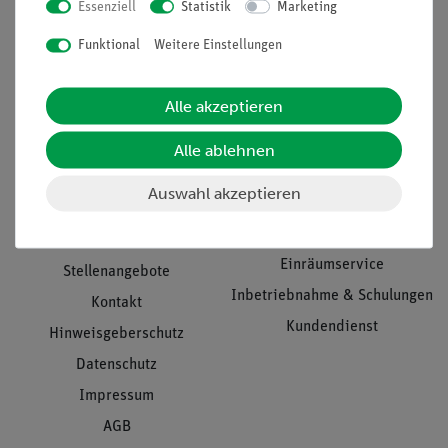
Essenziell
Statistik
Marketing
Nach oben
Funktional
Weitere Einstellungen
Alle akzeptieren
Informationen
Service
Alle ablehnen
Unternehmen
Übersicht Service
Auswahl akzeptieren
Projekte und Lösungen
Beratung & Showroom
Presse
Inventarisierungs- &
Einräumservice
Stellenangebote
Inbetriebnahme & Schulungen
Kontakt
Kundendienst
Hinweisgeberschutz
Datenschutz
Impressum
AGB