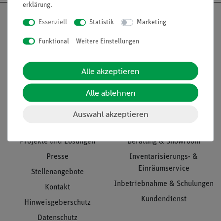
erklärung
.
Essenziell
Statistik
Marketing
Funktional
Weitere Einstellungen
Nach oben
Alle akzeptieren
Informationen
Service
Alle ablehnen
Auswahl akzeptieren
Unternehmen
Übersicht Service
Projekte und Lösungen
Beratung & Showroom
Presse
Inventarisierungs- &
Einräumservice
Stellenangebote
Inbetriebnahme & Schulungen
Kontakt
Kundendienst
Hinweisgeberschutz
Datenschutz