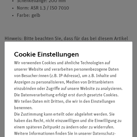
Schenkellänge: 200 mm
Norm: ASR 1.3 / ISO 7010
Farbe: gelb
Hinweis: Bitte beachten Sie, dass für das bei diesem Artikel
kein Halter mitgeliefert wird. Der passende Halter für dieses
Cookie Einstellungen
Warnschild muss zusätzlich bestellt werden (Artikel-Nr.:
06549-01)
Wir verwenden Cookies und ähnliche Technologien auf
unserer Website und verarbeiten personenbezogene Daten
von Besucher:innen (z.B. IP-Adresse), um z.B. Inhalte und
Anzeigen zu personalisieren, Medien von Drittanbietern
einzubinden oder Zugriffe auf unsere Website zu analysieren.
Zubehör
Die Datenverarbeitung erfolgt erst durch gesetzte Cookies.
Wir teilen Daten mit Dritten, die wir in den Einstellungen
benennen.
Die Zustimmung kann erteilt oder abgelehnt werden. Sie
haben das Recht, nicht einzuwilligen und die Einwilligung zu
Versandkostenfrei ab 300,- €
einem späteren Zeitpunkt zu ändern oder zu widerrufen.
Weitere Informationen finden Sie in unserer
Daten­schutz­