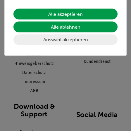
Alle akzeptieren
Unternehmen
Übersicht Service
Alle ablehnen
Projekte und Lösungen
Beratung & Showroom
Presse
Inventarisierungs- &
Auswahl akzeptieren
Einräumservice
Stellenangebote
Inbetriebnahme & Schulungen
Kontakt
Kundendienst
Hinweisgeberschutz
Datenschutz
Impressum
AGB
Download &
Support
Social Media