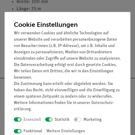
Breite: 100 mm
Länge: 75 m
Cookie Einstellungen
Wir verwenden Cookies und ähnliche Technologien auf
unserer Website und verarbeiten personenbezogene Daten
von Besucher:innen (z.B. IP-Adresse), um z.B. Inhalte und
Anzeigen zu personalisieren, Medien von Drittanbietern
einzubinden oder Zugriffe auf unsere Website zu analysieren.
Versandkostenfrei ab 300,- €
Die Datenverarbeitung erfolgt erst durch gesetzte Cookies.
Wir teilen Daten mit Dritten, die wir in den Einstellungen
benennen.
Die Zustimmung kann erteilt oder abgelehnt werden. Sie
haben das Recht, nicht einzuwilligen und die Einwilligung zu
einem späteren Zeitpunkt zu ändern oder zu widerrufen.
Weitere Informationen finden Sie in unserer
Daten­schutz­
Nach oben
erklärung
.
Essenziell
Statistik
Marketing
Funktional
Weitere Einstellungen
Informationen
Service