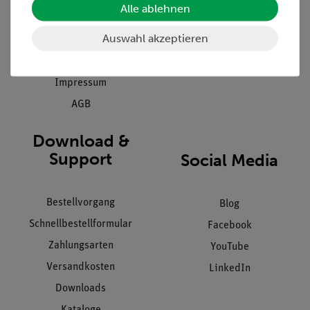
Alle ablehnen
Inbetriebnahme & Schulungen
Kontakt
Kundendienst
Auswahl akzeptieren
Hinweisgeberschutz
Datenschutz
Impressum
AGB
Download &
Support
Social Media
Bestellvorgang
Blog
Schnellbestellformular
Facebook
Zahlungsarten
YouTube
Versandkosten
LinkedIn
Downloads
Kataloge