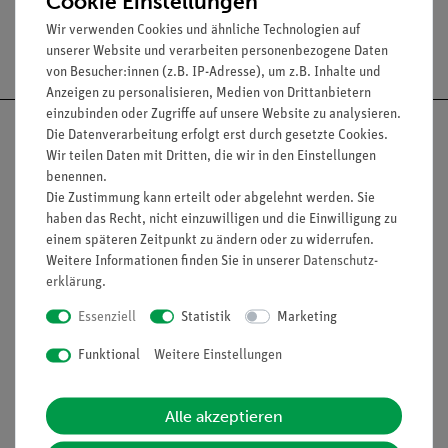
Cookie Einstellungen
Wir verwenden Cookies und ähnliche Technologien auf
Versandkostenfrei ab 300,- €
unserer Website und verarbeiten personenbezogene Daten
von Besucher:innen (z.B. IP-Adresse), um z.B. Inhalte und
Anzeigen zu personalisieren, Medien von Drittanbietern
einzubinden oder Zugriffe auf unsere Website zu analysieren.
Die Datenverarbeitung erfolgt erst durch gesetzte Cookies.
Wir teilen Daten mit Dritten, die wir in den Einstellungen
benennen.
Nach oben
Die Zustimmung kann erteilt oder abgelehnt werden. Sie
haben das Recht, nicht einzuwilligen und die Einwilligung zu
einem späteren Zeitpunkt zu ändern oder zu widerrufen.
Weitere Informationen finden Sie in unserer
Daten­schutz­
Informationen
Service
erklärung
.
Essenziell
Statistik
Marketing
Unternehmen
Übersicht Service
Funktional
Weitere Einstellungen
Projekte und Lösungen
Beratung & Showroom
Presse
Inventarisierungs- &
Alle akzeptieren
Einräumservice
Stellenangebote