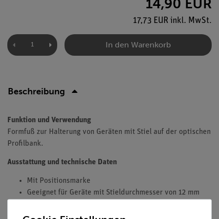
14,90 EUR
17,73 EUR inkl. MwSt.
In den Warenkorb
Beschreibung
Funktion und Verwendung
Formfuß zur Halterung von Geräten mit Stiel auf der optischen
Profilbank.
Ausstattung und technische Daten
Mit Positionsmarke
Geeignet für Geräte mit Stieldurchmesser von 12 mm