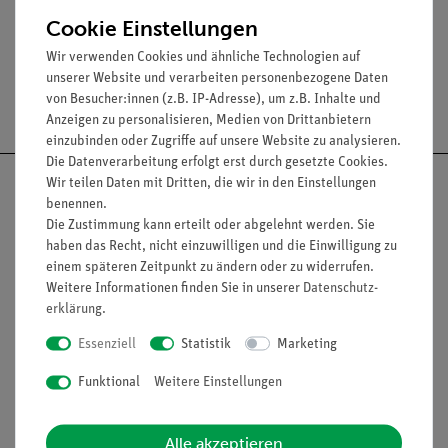
(08711.00) empfohlen.
Cookie Einstellungen
Wir verwenden Cookies und ähnliche Technologien auf
unserer Website und verarbeiten personenbezogene Daten
Versandkostenfrei ab 300,- €
von Besucher:innen (z.B. IP-Adresse), um z.B. Inhalte und
Anzeigen zu personalisieren, Medien von Drittanbietern
einzubinden oder Zugriffe auf unsere Website zu analysieren.
Die Datenverarbeitung erfolgt erst durch gesetzte Cookies.
Wir teilen Daten mit Dritten, die wir in den Einstellungen
benennen.
Die Zustimmung kann erteilt oder abgelehnt werden. Sie
haben das Recht, nicht einzuwilligen und die Einwilligung zu
Nach oben
einem späteren Zeitpunkt zu ändern oder zu widerrufen.
Weitere Informationen finden Sie in unserer
Daten­schutz­
erklärung
.
Informationen
Service
Essenziell
Statistik
Marketing
Funktional
Weitere Einstellungen
Unternehmen
Übersicht Service
Projekte und Lösungen
Beratung & Showroom
Alle akzeptieren