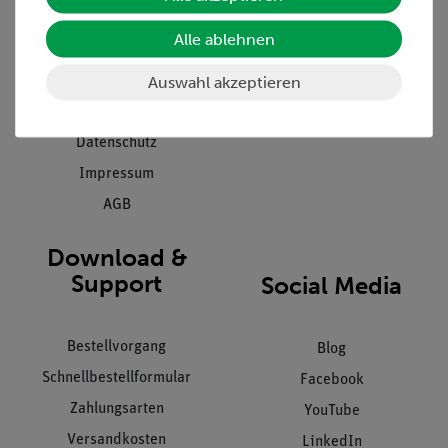
Presse
Inventarisierungs- &
Alle ablehnen
Einräumservice
Stellenangebote
Inbetriebnahme & Schulungen
Auswahl akzeptieren
Kontakt
Kundendienst
Hinweisgeberschutz
Datenschutz
Impressum
AGB
Download &
Support
Social Media
Bestellvorgang
Blog
Schnellbestellformular
Facebook
Zahlungsarten
YouTube
Versandkosten
LinkedIn