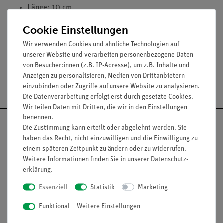
Länge: 10 cm
Dicke: 1,6cm
Cookie Einstellungen
Höhe: 6 cm
Wir verwenden Cookies und ähnliche Technologien auf
unserer Website und verarbeiten personenbezogene Daten
von Besucher:innen (z.B. IP-Adresse), um z.B. Inhalte und
Anzeigen zu personalisieren, Medien von Drittanbietern
Versandkostenfrei ab 300,- €
einzubinden oder Zugriffe auf unsere Website zu analysieren.
Die Datenverarbeitung erfolgt erst durch gesetzte Cookies.
Wir teilen Daten mit Dritten, die wir in den Einstellungen
benennen.
Die Zustimmung kann erteilt oder abgelehnt werden. Sie
haben das Recht, nicht einzuwilligen und die Einwilligung zu
einem späteren Zeitpunkt zu ändern oder zu widerrufen.
Nach oben
Weitere Informationen finden Sie in unserer
Daten­schutz­
erklärung
.
Essenziell
Statistik
Marketing
Informationen
Service
Funktional
Weitere Einstellungen