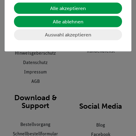
Unternehmen
Übersicht Service
Alle akzeptieren
Projekte und Lösungen
Beratung & Showroom
Alle ablehnen
Presse
Inventarisierungs- &
Einräumservice
Auswahl akzeptieren
Stellenangebote
Inbetriebnahme & Schulungen
Kontakt
Kundendienst
Hinweisgeberschutz
Datenschutz
Impressum
AGB
Download &
Support
Social Media
Bestellvorgang
Blog
Schnellbestellformular
Facebook