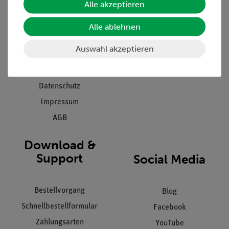
Alle akzeptieren
Projekte und Lösungen
Beratung & Showroom
Presse
Inventarisierungs- &
Alle ablehnen
Einräumservice
Stellenangebote
Auswahl akzeptieren
Inbetriebnahme & Schulungen
Kontakt
Kundendienst
Hinweisgeberschutz
Datenschutz
Impressum
AGB
Download &
Support
Social Media
Bestellvorgang
Blog
Schnellbestellformular
Facebook
Zahlungsarten
YouTube