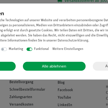
Versandkostenfrei ab 300,
Sie können bis zu
89
Punkt
en
che Technologien auf unserer Website und verarbeiten personenbezogene Date
zeigen zu personalisieren, Medien von Drittanbietern einzubinden oder Zugrif
g erfolgt erst durch gesetzte Cookies. Wir teilen Daten mit Dritten, die wir 
 abgelehnt werden. Sie haben das Recht, nicht einzuwilligen und die Einwill
itere Informationen finden Sie in unserer
Daten­schutz­erklärung
.
Marketing
Funktional
Weitere Einstellungen
Download &
U
Support
A
Alle ablehnen
Social Media
B
V
n
Bestellvorgang
Blog
H
Schnellbestellformular
Facebook
C
Zahlungsarten
YouTube
C
a
Versandkosten
LinkedIn