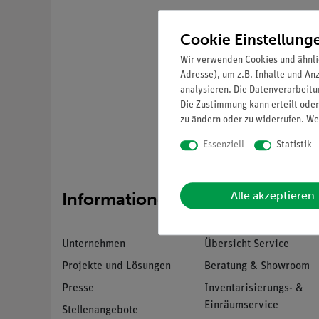
Cookie Einstellung
Wir verwenden Cookies und ähnli
Adresse), um z.B. Inhalte und An
analysieren. Die Datenverarbeitun
Die Zustimmung kann erteilt oder
zu ändern oder zu widerrufen. We
Essenziell
Statistik
Alle akzeptieren
Informationen
Service
Unternehmen
Übersicht Service
Projekte und Lösungen
Beratung & Showroom
Presse
Inventarisierungs- &
Einräumservice
Stellenangebote