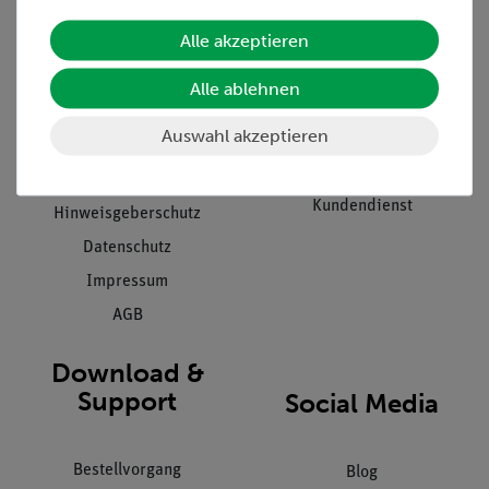
Alle akzeptieren
Unternehmen
Übersicht Service
Projekte und Lösungen
Beratung & Showroom
Alle ablehnen
Presse
Inventarisierungs- &
Auswahl akzeptieren
Einräumservice
Stellenangebote
Inbetriebnahme & Schulungen
Kontakt
Kundendienst
Hinweisgeberschutz
Datenschutz
Impressum
AGB
Download &
Support
Social Media
Bestellvorgang
Blog