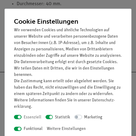
Durchmesser: 40 mm.
Mit Brennweitenangabe auf der Steckfassung für den
Linsenhalter.
Cookie Einstellungen
f = +300 mm.
Wir verwenden Cookies und ähnliche Technologien auf
unserer Website und verarbeiten personenbezogene Daten
von Besucher:innen (z.B. IP-Adresse), um z.B. Inhalte und
Anzeigen zu personalisieren, Medien von Drittanbietern
einzubinden oder Zugriffe auf unsere Website zu analysieren.
Versandkostenfrei ab 300,- €
Die Datenverarbeitung erfolgt erst durch gesetzte Cookies.
Wir teilen Daten mit Dritten, die wir in den Einstellungen
benennen.
Die Zustimmung kann erteilt oder abgelehnt werden. Sie
haben das Recht, nicht einzuwilligen und die Einwilligung zu
einem späteren Zeitpunkt zu ändern oder zu widerrufen.
Weitere Informationen finden Sie in unserer
Daten­schutz­
Nach oben
erklärung
.
Essenziell
Statistik
Marketing
Informationen
Service
Funktional
Weitere Einstellungen