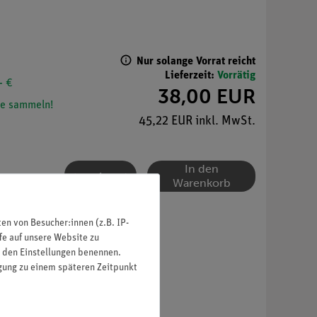
Nur solange Vorrat reicht
Lieferzeit:
Vorrätig
- €
38,00 EUR
e sammeln!
45,22 EUR inkl. MwSt.
In den
Warenkorb
n von Besucher:innen (z.B. IP-
fe auf unsere Website zu
in den Einstellungen benennen.
igung zu einem späteren Zeitpunkt