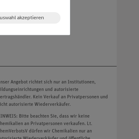
uswahl akzeptieren
nser Angebot richtet sich nur an Institutionen,
ildungseinrichtungen und autorisierte
ertragshändler. Kein Verkauf an Privatpersonen und
icht autorisierte Wiederverkäufer.
INWEIS: Bitte beachten Sie, dass wir keine
hemikalien an Privatpersonen verkaufen. Lt.
hemVerbotsV dürfen wir Chemikalien nur an
utorisierte Wiederverkäufer und öffentliche