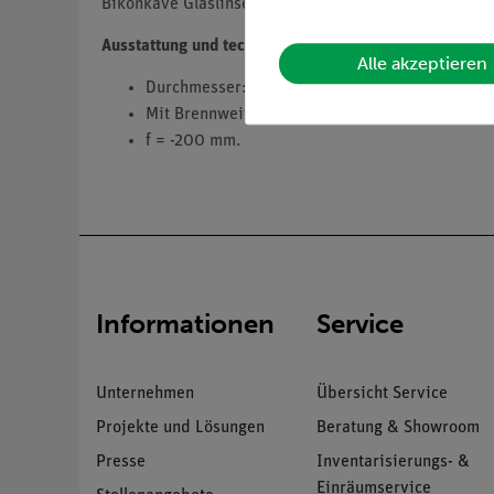
Bikonkave Glaslinse, steckbar auf Linsenhalter (080
Ausstattung und technische Daten
Alle akzeptieren
Durchmesser: 40 mm.
Mit Brennweitenangabe auf der Steckfassung fü
f = -200 mm.
Informationen
Service
Unternehmen
Übersicht Service
Projekte und Lösungen
Beratung & Showroom
Presse
Inventarisierungs- &
Einräumservice