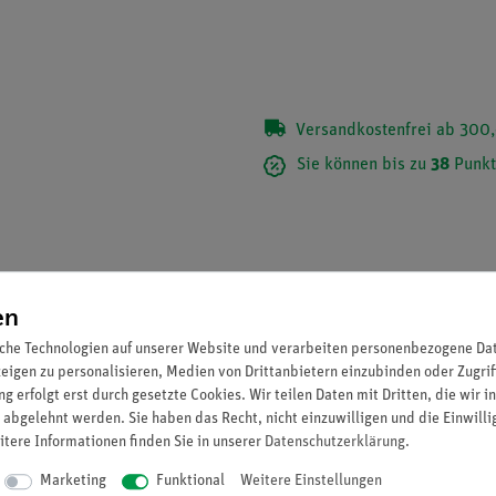
Versandkostenfrei ab 300,
Sie können bis zu
38
Punkt
en
che Technologien auf unserer Website und verarbeiten personenbezogene Date
zeigen zu personalisieren, Medien von Drittanbietern einzubinden oder Zugrif
g erfolgt erst durch gesetzte Cookies. Wir teilen Daten mit Dritten, die wir 
 abgelehnt werden. Sie haben das Recht, nicht einzuwilligen und die Einwill
itere Informationen finden Sie in unserer
Daten­schutz­erklärung
.
Marketing
Funktional
Weitere Einstellungen