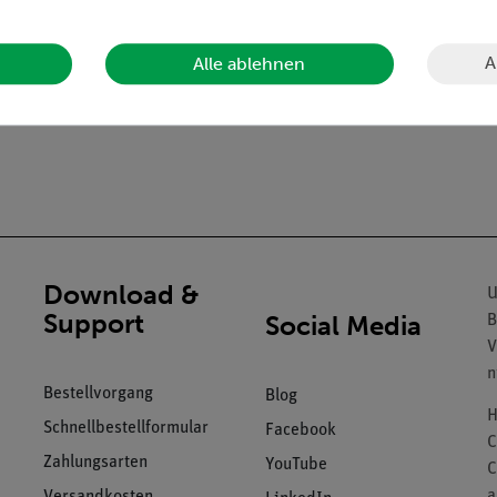
12.00).
A
Alle ablehnen
r den Linsenhalter.
Download &
U
Support
Social Media
B
V
n
Bestellvorgang
Blog
H
Schnellbestellformular
Facebook
C
Zahlungsarten
YouTube
C
a