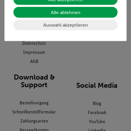
Presse
Inventarisierungs- &
Alle ablehnen
Einräumservice
Stellenangebote
Inbetriebnahme & Schulungen
Auswahl akzeptieren
Kontakt
Kundendienst
Hinweisgeberschutz
Datenschutz
Impressum
AGB
Download &
Support
Social Media
Bestellvorgang
Blog
Schnellbestellformular
Facebook
Zahlungsarten
YouTube
Versandkosten