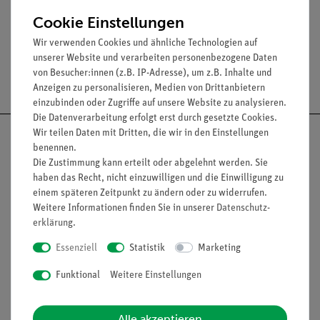
f = -100 mm.
Cookie Einstellungen
Wir verwenden Cookies und ähnliche Technologien auf
unserer Website und verarbeiten personenbezogene Daten
von Besucher:innen (z.B. IP-Adresse), um z.B. Inhalte und
Versandkostenfrei ab 300,- €
Anzeigen zu personalisieren, Medien von Drittanbietern
einzubinden oder Zugriffe auf unsere Website zu analysieren.
Die Datenverarbeitung erfolgt erst durch gesetzte Cookies.
Wir teilen Daten mit Dritten, die wir in den Einstellungen
benennen.
Die Zustimmung kann erteilt oder abgelehnt werden. Sie
haben das Recht, nicht einzuwilligen und die Einwilligung zu
Nach oben
einem späteren Zeitpunkt zu ändern oder zu widerrufen.
Weitere Informationen finden Sie in unserer
Daten­schutz­
erklärung
.
Informationen
Service
Essenziell
Statistik
Marketing
Funktional
Weitere Einstellungen
Unternehmen
Übersicht Service
Projekte und Lösungen
Beratung & Showroom
Alle akzeptieren