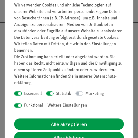
Wir verwenden Cookies und ähnliche Technologien auf
Versandkostenfrei ab 300,- €
unserer Website und verarbeiten personenbezogene Daten
von Besucher:innen (z.B. IP-Adresse), um z.B. Inhalte und
Anzeigen zu personalisieren, Medien von Drittanbietern
einzubinden oder Zugriffe auf unsere Website zu analysieren.
Die Datenverarbeitung erfolgt erst durch gesetzte Cookies.
Wir teilen Daten mit Dritten, die wir in den Einstellungen
benennen.
Nach oben
Die Zustimmung kann erteilt oder abgelehnt werden. Sie
haben das Recht, nicht einzuwilligen und die Einwilligung zu
einem späteren Zeitpunkt zu ändern oder zu widerrufen.
Weitere Informationen finden Sie in unserer
Daten­schutz­
Informationen
Service
erklärung
.
Essenziell
Statistik
Marketing
Unternehmen
Übersicht Service
Funktional
Weitere Einstellungen
Projekte und Lösungen
Beratung & Showroom
Presse
Inventarisierungs- &
Alle akzeptieren
Einräumservice
Stellenangebote
Inbetriebnahme & Schulungen
Alle ablehnen