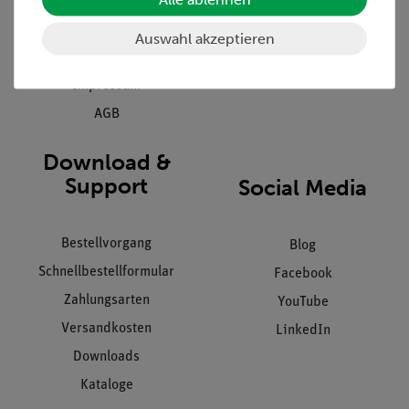
Kontakt
Kundendienst
Hinweisgeberschutz
Auswahl akzeptieren
Datenschutz
Impressum
AGB
Download &
Support
Social Media
Bestellvorgang
Blog
Schnellbestellformular
Facebook
Zahlungsarten
YouTube
Versandkosten
LinkedIn
Downloads
Kataloge