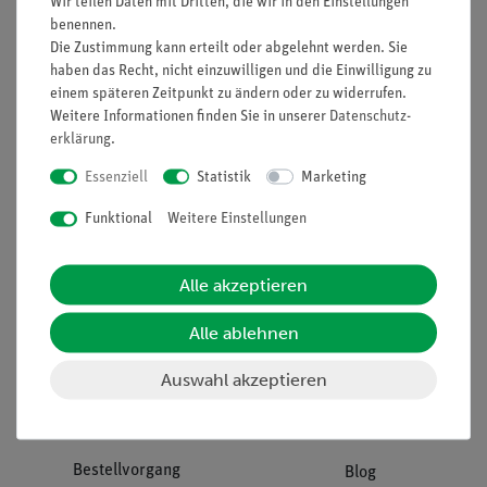
Wir teilen Daten mit Dritten, die wir in den Einstellungen
benennen.
Unternehmen
Übersicht Service
Die Zustimmung kann erteilt oder abgelehnt werden. Sie
haben das Recht, nicht einzuwilligen und die Einwilligung zu
Projekte und Lösungen
Beratung & Showroom
einem späteren Zeitpunkt zu ändern oder zu widerrufen.
Presse
Inventarisierungs- &
Weitere Informationen finden Sie in unserer
Daten­schutz­
erklärung
.
Einräumservice
Stellenangebote
Inbetriebnahme & Schulungen
Essenziell
Statistik
Marketing
Kontakt
Kundendienst
Hinweisgeberschutz
Funktional
Weitere Einstellungen
Datenschutz
Impressum
Alle akzeptieren
AGB
Alle ablehnen
Download &
Auswahl akzeptieren
Support
Social Media
Bestellvorgang
Blog