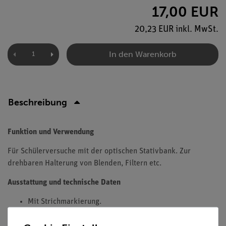
17,00 EUR
20,23 EUR inkl. MwSt.
In den Warenkorb
Beschreibung
Funktion und Verwendung
Für Schülerversuche mit der optischen Stativbank. Zur
drehbaren Halterung von Blenden, Filtern etc.
Ausstattung und technische Daten
Mit Strichmarkierung.