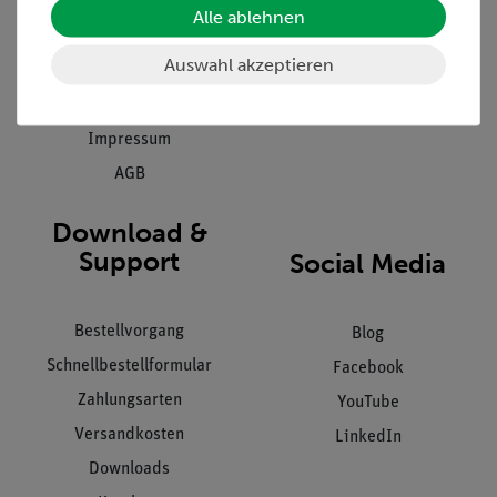
Stellenangebote
Alle ablehnen
Inbetriebnahme & Schulungen
Kontakt
Auswahl akzeptieren
Kundendienst
Hinweisgeberschutz
Datenschutz
Impressum
AGB
Download &
Support
Social Media
Bestellvorgang
Blog
Schnellbestellformular
Facebook
Zahlungsarten
YouTube
Versandkosten
LinkedIn
Downloads