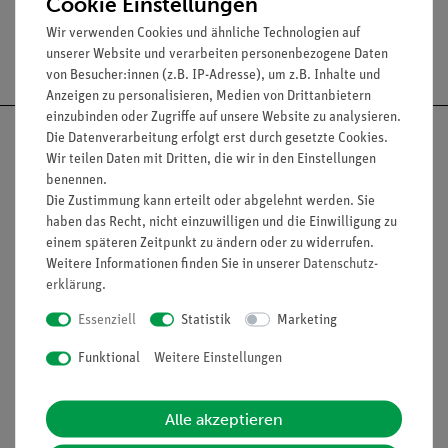
Cookie Einstellungen
Wir verwenden Cookies und ähnliche Technologien auf
Versandkostenfrei ab 300,- €
unserer Website und verarbeiten personenbezogene Daten
von Besucher:innen (z.B. IP-Adresse), um z.B. Inhalte und
Anzeigen zu personalisieren, Medien von Drittanbietern
einzubinden oder Zugriffe auf unsere Website zu analysieren.
Die Datenverarbeitung erfolgt erst durch gesetzte Cookies.
Wir teilen Daten mit Dritten, die wir in den Einstellungen
benennen.
Nach oben
Die Zustimmung kann erteilt oder abgelehnt werden. Sie
haben das Recht, nicht einzuwilligen und die Einwilligung zu
einem späteren Zeitpunkt zu ändern oder zu widerrufen.
Weitere Informationen finden Sie in unserer
Daten­schutz­
erklärung
.
Informationen
Service
Essenziell
Statistik
Marketing
Unternehmen
Übersicht Service
Funktional
Weitere Einstellungen
Projekte und Lösungen
Beratung & Showroom
Alle akzeptieren
Presse
Inventarisierungs- &
Einräumservice