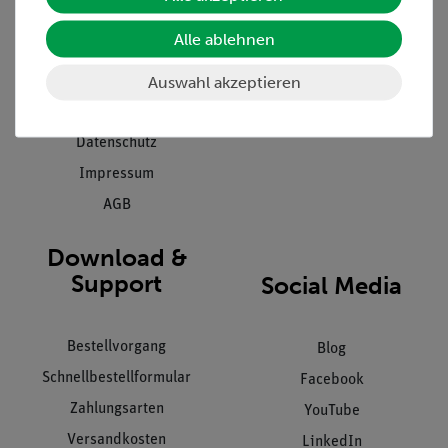
Presse
Inventarisierungs- &
Alle ablehnen
Einräumservice
Stellenangebote
Inbetriebnahme & Schulungen
Auswahl akzeptieren
Kontakt
Kundendienst
Hinweisgeberschutz
Datenschutz
Impressum
AGB
Download &
Support
Social Media
Bestellvorgang
Blog
Schnellbestellformular
Facebook
Zahlungsarten
YouTube
Versandkosten
LinkedIn