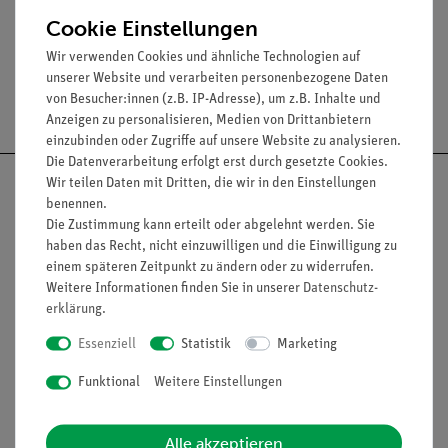
Spaltabstand: 0,6 mm.
Cookie Einstellungen
Wir verwenden Cookies und ähnliche Technologien auf
unserer Website und verarbeiten personenbezogene Daten
Versandkostenfrei ab 300,- €
von Besucher:innen (z.B. IP-Adresse), um z.B. Inhalte und
Anzeigen zu personalisieren, Medien von Drittanbietern
einzubinden oder Zugriffe auf unsere Website zu analysieren.
Die Datenverarbeitung erfolgt erst durch gesetzte Cookies.
Wir teilen Daten mit Dritten, die wir in den Einstellungen
benennen.
Die Zustimmung kann erteilt oder abgelehnt werden. Sie
haben das Recht, nicht einzuwilligen und die Einwilligung zu
Nach oben
einem späteren Zeitpunkt zu ändern oder zu widerrufen.
Weitere Informationen finden Sie in unserer
Daten­schutz­
erklärung
.
Informationen
Service
Essenziell
Statistik
Marketing
Funktional
Weitere Einstellungen
Unternehmen
Übersicht Service
Projekte und Lösungen
Beratung & Showroom
Alle akzeptieren