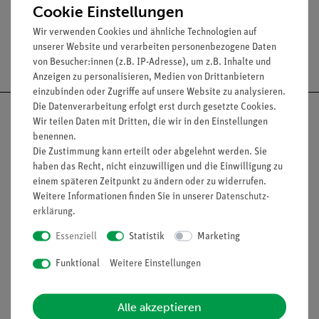
Cookie Einstellungen
Wir verwenden Cookies und ähnliche Technologien auf
unserer Website und verarbeiten personenbezogene Daten
Versandkostenfrei ab 300,- €
von Besucher:innen (z.B. IP-Adresse), um z.B. Inhalte und
Anzeigen zu personalisieren, Medien von Drittanbietern
einzubinden oder Zugriffe auf unsere Website zu analysieren.
Die Datenverarbeitung erfolgt erst durch gesetzte Cookies.
Wir teilen Daten mit Dritten, die wir in den Einstellungen
benennen.
Die Zustimmung kann erteilt oder abgelehnt werden. Sie
Nach oben
haben das Recht, nicht einzuwilligen und die Einwilligung zu
einem späteren Zeitpunkt zu ändern oder zu widerrufen.
Weitere Informationen finden Sie in unserer
Daten­schutz­
erklärung
.
Informationen
Service
Essenziell
Statistik
Marketing
Funktional
Weitere Einstellungen
Unternehmen
Übersicht Service
Projekte und Lösungen
Beratung & Showroom
Alle akzeptieren
Presse
Inventarisierungs- &