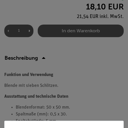
18,10 EUR
21,54 EUR inkl. MwSt.
In den Warenkorb
Beschreibung
Funktion und Verwendung
Blende mit sieben Schlitzen.
Ausstattung und technische Daten
Blendenformat: 50 x 50 mm.
Spaltmaße (mm): 0,5 x 30.
Spaltabstände: 5 mm.