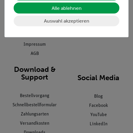
Einräumservice
Alle ablehnen
Stellenangebote
Inbetriebnahme & Schulungen
Kontakt
Auswahl akzeptieren
Kundendienst
Hinweisgeberschutz
Datenschutz
Impressum
AGB
Download &
Support
Social Media
Bestellvorgang
Blog
Schnellbestellformular
Facebook
Zahlungsarten
YouTube
Versandkosten
LinkedIn
Downloads