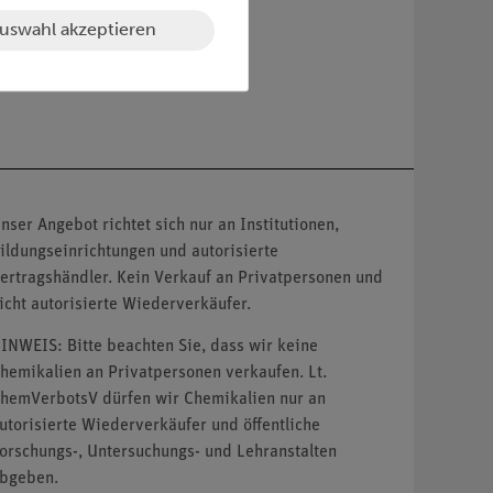
uswahl akzeptieren
nser Angebot richtet sich nur an Institutionen,
ildungseinrichtungen und autorisierte
ertragshändler. Kein Verkauf an Privatpersonen und
icht autorisierte Wiederverkäufer.
INWEIS: Bitte beachten Sie, dass wir keine
hemikalien an Privatpersonen verkaufen. Lt.
hemVerbotsV dürfen wir Chemikalien nur an
utorisierte Wiederverkäufer und öffentliche
orschungs-, Untersuchungs- und Lehranstalten
bgeben.