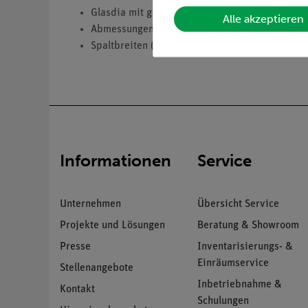
Glasdia mit geschliffenen Kanten.
Alle akzeptieren
Abmessungen (mm): 50 x 50.
Spaltbreiten (mm): 0,1; 0,2; 0,4 mm.
Informationen
Service
Unternehmen
Übersicht Service
Projekte und Lösungen
Beratung & Showroom
Presse
Inventarisierungs- &
Einräumservice
Stellenangebote
Inbetriebnahme &
Kontakt
Schulungen