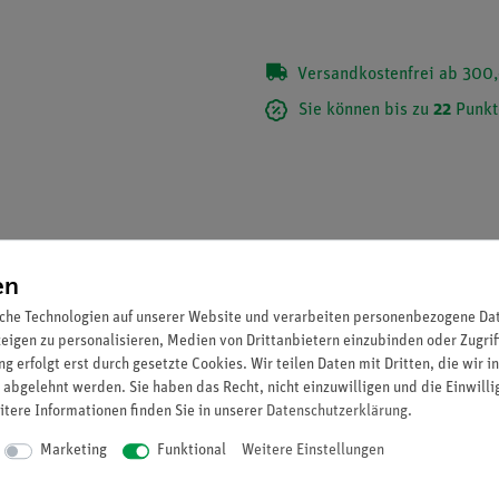
Versandkostenfrei ab 300,
Sie können bis zu
22
Punkt
en
che Technologien auf unserer Website und verarbeiten personenbezogene Date
zeigen zu personalisieren, Medien von Drittanbietern einzubinden oder Zugrif
g erfolgt erst durch gesetzte Cookies. Wir teilen Daten mit Dritten, die wir 
 abgelehnt werden. Sie haben das Recht, nicht einzuwilligen und die Einwill
itere Informationen finden Sie in unserer
Daten­schutz­erklärung
.
Marketing
Funktional
Weitere Einstellungen