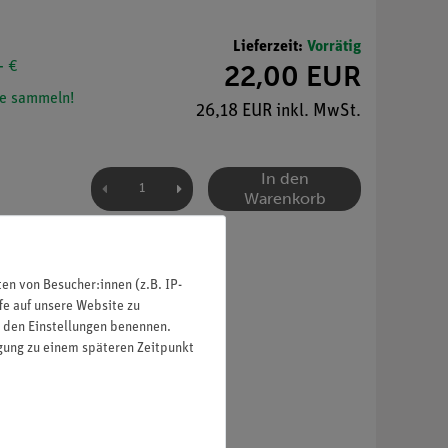
Lieferzeit:
Vorrätig
- €
22,00 EUR
e sammeln!
26,18 EUR inkl. MwSt.
In den
Warenkorb
n von Besucher:innen (z.B. IP-
fe auf unsere Website zu
in den Einstellungen benennen.
igung zu einem späteren Zeitpunkt