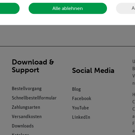
A
Alle ablehnen
Download &
U
Support
Social Media
B
V
n
Bestellvorgang
Blog
H
Schnellbestellformular
Facebook
C
Zahlungsarten
YouTube
C
a
Versandkosten
LinkedIn
F
Downloads
a