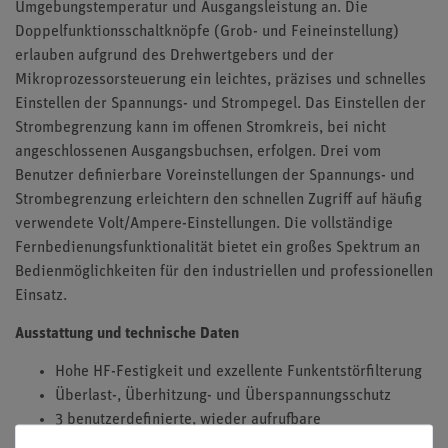
Umgebungstemperatur und Ausgangsleistung an. Die
Doppelfunktionsschaltknöpfe (Grob- und Feineinstellung)
erlauben aufgrund des Drehwertgebers und der
Mikroprozessorsteuerung ein leichtes, präzises und schnelles
Einstellen der Spannungs- und Strompegel. Das Einstellen der
Strombegrenzung kann im offenen Stromkreis, bei nicht
angeschlossenen Ausgangsbuchsen, erfolgen. Drei vom
Benutzer definierbare Voreinstellungen der Spannungs- und
Strombegrenzung erleichtern den schnellen Zugriff auf häufig
verwendete Volt/Ampere-Einstellungen. Die vollständige
Fernbedienungsfunktionalität bietet ein großes Spektrum an
Bedienmöglichkeiten für den industriellen und professionellen
Einsatz.
Ausstattung und technische Daten
Hohe HF-Festigkeit und exzellente Funkentstörfilterung
Überlast-, Überhitzung- und Überspannungsschutz
3 benutzerdefinierte, wieder aufrufbare
Voreinstellungen für Spannungs- und Stromwerte