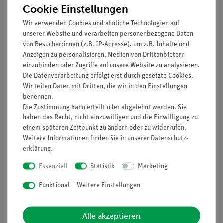
Cookie Einstellungen
Vollständige Fernsteuerung von Spannung und Strom,
sowie ein- und ausschaltbarer Ausgang
Wir verwenden Cookies und ähnliche Technologien auf
unserer Website und verarbeiten personenbezogene Daten
Schutzkontakt, aktiver PFC und große Energieeffizienz
von Besucher:innen (z.B. IP-Adresse), um z.B. Inhalte und
durch intelligente Lüfterregelung
Anzeigen zu personalisieren, Medien von Drittanbietern
Drehgeber mit Groß- und Feineinstellung
einzubinden oder Zugriffe auf unsere Website zu analysieren.
Sicherheit: EN 61010-1, EN 60950-1
Die Datenverarbeitung erfolgt erst durch gesetzte Cookies.
Zubehör: Netzkabel und Bedienungsanleitung
Wir teilen Daten mit Dritten, die wir in den Einstellungen
Anzeige 3-stellige 15 mm grüne LED-Anzeige
benennen.
Ausgangsspannung 1 ~ 16 V DC regelbar
Die Zustimmung kann erteilt oder abgelehnt werden. Sie
haben das Recht, nicht einzuwilligen und die Einwilligung zu
Ausgangsstrom 60 A / 5 A (Hauptausgang (rückseitig) /
einem späteren Zeitpunkt zu ändern oder zu widerrufen.
Frontausgang)
Weitere Informationen finden Sie in unserer
Daten­schutz­
Ausgangsleistung 960 W
erklärung
.
Restwelligkeit 5 mV eff
Wirkungsgrad > 85,0 %
Essenziell
Statistik
Marketing
Betriebsspannung 200 ~ 240 V AC; 50/60 Hz
Funktional
Weitere Einstellungen
Abmessungen (BxHxT) 200 x 90 x 325 mm
Gewicht 3,6 kg
Hergestellt von PeakTech
Alle akzeptieren