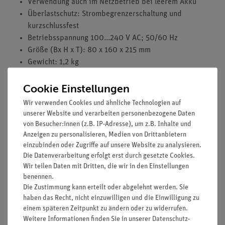
Verwendung auch im Netzbetrieb bei leerem Akku
Überlastschutz: Strombegrenzerschaltung und
kurzschlussfest
Betriebsspannung 100...240 V AC; 50/60 Hz
Größe (Bx H x T): 80 x 160 x 215 mm
Gewicht: 1,2 kg
Cookie Einstellungen
Wir verwenden Cookies und ähnliche Technologien auf
unserer Website und verarbeiten personenbezogene Daten
Zubehör
von Besucher:innen (z.B. IP-Adresse), um z.B. Inhalte und
Anzeigen zu personalisieren, Medien von Drittanbietern
einzubinden oder Zugriffe auf unsere Website zu analysieren.
Media / Downloads
Die Datenverarbeitung erfolgt erst durch gesetzte Cookies.
Wir teilen Daten mit Dritten, die wir in den Einstellungen
benennen.
Die Zustimmung kann erteilt oder abgelehnt werden. Sie
Kunden interessierten sich auch
haben das Recht, nicht einzuwilligen und die Einwilligung zu
für…
einem späteren Zeitpunkt zu ändern oder zu widerrufen.
Weitere Informationen finden Sie in unserer
Daten­schutz­