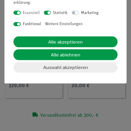
Top-Artikel
erklärung
.
Essenziell
Statistik
Marketing
Funktional
Weitere Einstellungen
Alle akzeptieren
Alle ablehnen
Artikel-Nr.:
13506-93
Artikel-Nr.:
13511-99
PHYWE Netzgerät,
Steckernetzteil für
Auswahl akzeptieren
RiSU 2023 DC: 0...12 V,
Akku-Schülernetzgerät
2 A / AC: 6 V, 12 V, 5 A
13510-99, Ersatzteil
329,00 €
20,00 €
Versandkostenfrei ab 300,- €