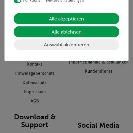
Funktional
Weitere Einstellungen
Informationen
Service
Alle akzeptieren
Unternehmen
Übersicht Service
Alle ablehnen
Projekte und Lösungen
Beratung & Showroom
Auswahl akzeptieren
Presse
Inventarisierungs- &
Einräumservice
Stellenangebote
Inbetriebnahme & Schulungen
Kontakt
Kundendienst
Hinweisgeberschutz
Datenschutz
Impressum
AGB
Download &
Support
Social Media