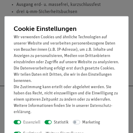
Ausgang erd- u. massefrei, kurzschlussfest
drei 4-mm-Sicherheitsbuchsen
Kunststoffgehäuse mit fester Netzanschlussleitung
Anschlussspannung: 230 V~ / 50/60 Hz
Cookie Einstellungen
Maße (mm): 128 x 85 x 90
Wir verwenden Cookies und ähnliche Technologien auf
Gewicht: 1,1 kg
unserer Website und verarbeiten personenbezogene Daten
von Besucher:innen (z.B. IP-Adresse), um z.B. Inhalte und
Anzeigen zu personalisieren, Medien von Drittanbietern
einzubinden oder Zugriffe auf unsere Website zu analysieren.
Die Datenverarbeitung erfolgt erst durch gesetzte Cookies.
Versandkostenfrei ab 300,- €
Wir teilen Daten mit Dritten, die wir in den Einstellungen
benennen.
Die Zustimmung kann erteilt oder abgelehnt werden. Sie
haben das Recht, nicht einzuwilligen und die Einwilligung zu
einem späteren Zeitpunkt zu ändern oder zu widerrufen.
Weitere Informationen finden Sie in unserer
Daten­schutz­
erklärung
.
Nach oben
Essenziell
Statistik
Marketing