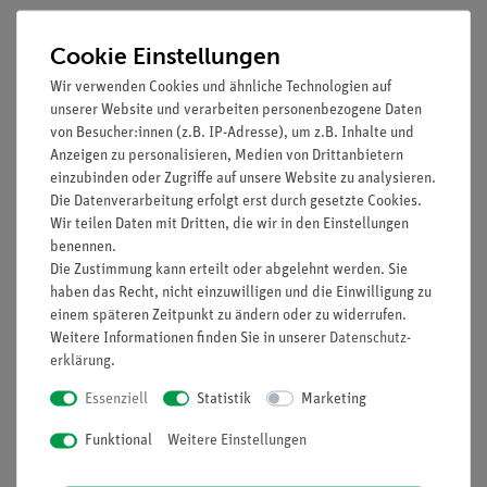
Ausgangsspannung regelbar 2 x 0 - 30 V
Ausgangsstrom regelbar 2 x 0 - 5 A DC
Cookie Einstellungen
Ausgangsleistung 300 W
Wir verwenden Cookies und ähnliche Technologien auf
Potentiometer für Grob- und Feineinstellung
unserer Website und verarbeiten personenbezogene Daten
Hohe Laststabilität und geringe Restwelligkeit
von Besucher:innen (z.B. IP-Adresse), um z.B. Inhalte und
Betriebsspannung 115 V / 230 V AC, 50/60 Hz
Anzeigen zu personalisieren, Medien von Drittanbietern
einzubinden oder Zugriffe auf unsere Website zu analysieren.
Sicherheit: Ausgabe einer Schutzkleinspannung mit
Die Datenverarbeitung erfolgt erst durch gesetzte Cookies.
Sicherheitstransformator
Wir teilen Daten mit Dritten, die wir in den Einstellungen
Sicherheit: EN 61010-1,
EN 61558-2-6
benennen.
Stabiles Metallgehäuse mit Tragegriff
Die Zustimmung kann erteilt oder abgelehnt werden. Sie
Temperaturgesteuerter Lüfter
haben das Recht, nicht einzuwilligen und die Einwilligung zu
Maße: 135 x 300 x 285 mm
einem späteren Zeitpunkt zu ändern oder zu widerrufen.
Gewicht: 9 kg
Weitere Informationen finden Sie in unserer
Daten­schutz­
erklärung
Hergestellt von PeakTech
.
Zubehör: Netzkabel und Bedienungsanleitung
Essenziell
Statistik
Marketing
Funktional
Weitere Einstellungen