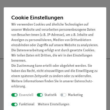
Cookie Einstellungen
Media / Downloads
Wir verwenden Cookies und ähnliche Technologien auf
unserer Website und verarbeiten personenbezogene Daten
von Besucher:innen (z.B. IP-Adresse), um z.B. Inhalte und
Anzeigen zu personalisieren, Medien von Drittanbietern
einzubinden oder Zugriffe auf unsere Website zu analysieren.
Versandkostenfrei ab 300,- €
Die Datenverarbeitung erfolgt erst durch gesetzte Cookies.
Wir teilen Daten mit Dritten, die wir in den Einstellungen
benennen.
Die Zustimmung kann erteilt oder abgelehnt werden. Sie
haben das Recht, nicht einzuwilligen und die Einwilligung zu
einem späteren Zeitpunkt zu ändern oder zu widerrufen.
Weitere Informationen finden Sie in unserer
Daten­schutz­
Nach oben
erklärung
.
Essenziell
Statistik
Marketing
Informationen
Service
Funktional
Weitere Einstellungen