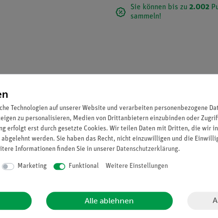
Sie können bis zu
2.002
Pu
sammeln!
en
che Technologien auf unserer Website und verarbeiten personenbezogene Date
zeigen zu personalisieren, Medien von Drittanbietern einzubinden oder Zugrif
g erfolgt erst durch gesetzte Cookies. Wir teilen Daten mit Dritten, die wir 
 abgelehnt werden. Sie haben das Recht, nicht einzuwilligen und die Einwill
itere Informationen finden Sie in unserer
Daten­schutz­erklärung
.
ache Vergrößerung, aus SOMSO-Plast®. In 8 Einzelmodellen werden f
Äquatorialplatte, 5. Anaphase - Wanderung der Tochterchromosomen
Marketing
Funktional
Weitere Einstellungen
 3 - 5 können die Spindeln einschließlich Chromosomen für Demonstr
elle sind einzeln auf Stativ mit grünem Sockel montiert.
A
Alle ablehnen