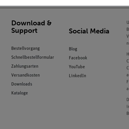
Download &
U
Support
Social Media
B
V
n
Bestellvorgang
Blog
H
Schnellbestellformular
Facebook
C
Zahlungsarten
YouTube
C
a
Versandkosten
LinkedIn
F
Downloads
a
Kataloge
D
i
B