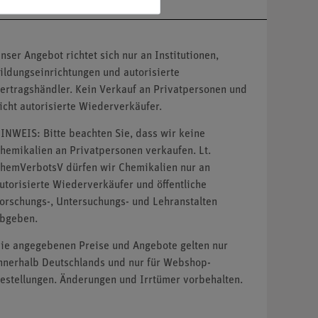
nser Angebot richtet sich nur an Institutionen,
ildungseinrichtungen und autorisierte
ertragshändler. Kein Verkauf an Privatpersonen und
icht autorisierte Wiederverkäufer.
INWEIS: Bitte beachten Sie, dass wir keine
hemikalien an Privatpersonen verkaufen. Lt.
hemVerbotsV dürfen wir Chemikalien nur an
utorisierte Wiederverkäufer und öffentliche
orschungs-, Untersuchungs- und Lehranstalten
bgeben.
ie angegebenen Preise und Angebote gelten nur
nnerhalb Deutschlands und nur für Webshop-
estellungen. Änderungen und Irrtümer vorbehalten.