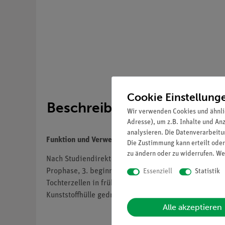
Cookie Einstellung
Beschreibung
Wir verwenden Cookies und ähnli
Adresse), um z.B. Inhalte und An
analysieren. Die Datenverarbeitun
Funktion und Verwendung
Die Zustimmung kann erteilt oder
zu ändern oder zu widerrufen. We
Nach Studiendirektor Christian Groß Dillingen. Vielf
Prophase, 3. beginnende Metaphase, 4. Metaphase - 
Essenziell
Statistik
Tochterzellen in früher Interphase. In den Modellen
Kunststoffhülle gedreht werden. Unzerlegbar. Die Mod
Alle akzeptieren