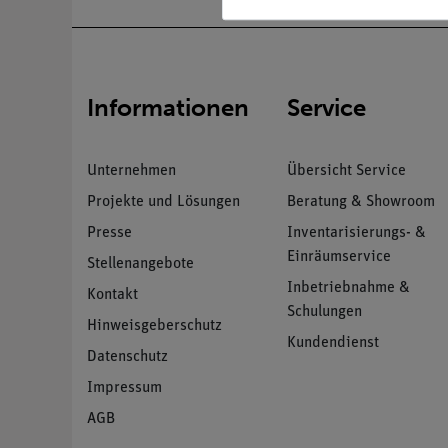
Informationen
Service
Unternehmen
Übersicht Service
Projekte und Lösungen
Beratung & Showroom
Presse
Inventarisierungs- &
Einräumservice
Stellenangebote
Inbetriebnahme &
Kontakt
Schulungen
Hinweisgeberschutz
Kundendienst
Datenschutz
Impressum
AGB